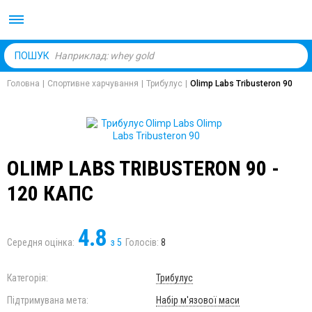
Body Market №1 магаз
ПОШУК
Головна
|
Спортивне харчування
|
Трибулус
|
Olimp Labs Tribusteron 90
OLIMP LABS TRIBUSTERON 90 -
120 КАПС
4.8
Середня оцінка:
з
5
Голосів:
8
Категорія:
Трибулус
Підтримувана мета:
Набір м'язової маси