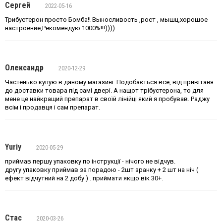
Сергей
2022-05-16
Трибустерон просто Бомба!! Выносливость ,рост , мышц,хорошое
настроение,Рекомендую 1000%!!!))))
Олександр
2020-12-29
Частенько купую в даному магазині. Подобається все, від привітаня
до доставки товара під самі двері. А нащот трібустерона, то для
мене це найкращий препарат в своїй лінійці який я пробував. Раджу
всім і продавця і сам препарат.
Yuriy
2020-05-29
приймав першу упаковку по інструкції - нічого не відчув.
другу упаковку приймав за порадою - 2шт зранку + 2 шт на ніч (
ефект відчутний на 2 добу ) . приймати якщо вік 30+.
Стас
2020-03-26