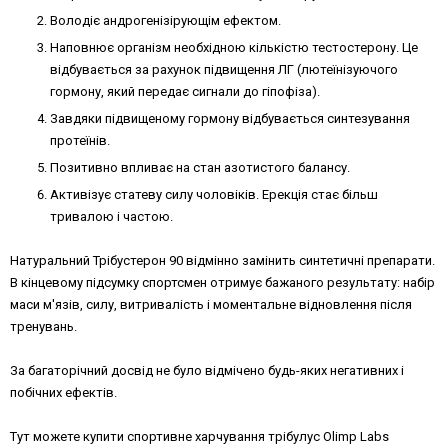
Володіє андрогенізірующім ефектом.
Наповнює організм необхідною кількістю тестостерону. Це
відбувається за рахунок підвищення ЛГ (лютеїнізуючого
гормону, який передає сигнали до гіпофіза).
Завдяки підвищеному гормону відбувається синтезування
протеїнів.
Позитивно впливає на стан азотистого балансу.
Активізує статеву силу чоловіків. Ерекція стає більш
тривалою і частою.
Натуральний Трібустерон 90 відмінно замінить синтетичні препарати.
В кінцевому підсумку спортсмен отримує бажаного результату: набір
маси м'язів, силу, витривалість і моментальне відновлення після
тренувань.
За багаторічний досвід не було відмічено будь-яких негативних і
побічних ефектів.
Тут можете купити спортивне харчування трібулус Olimp Labs