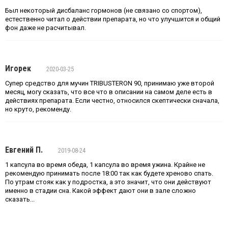
Был некоторый дисбаланс гормонов (не связано со спортом),
естественно читал о действии препарата, но что улучшится и общий
фон даже не расчитывал.
Игорек
2020-03-25
Супер средство для мучин TRIBUSTERON 90, принимаю уже второй
месяц, могу сказать, что все что в описании на самом деле есть в
действиях препарата. Если честно, относился скептически сначала,
но круто, рекоменду.
Евгений П.
2019-08-24
1 капсула во время обеда, 1 капсула во время ужина. Крайне не
рекомендую принимать после 18:00 так как будете хреново спать.
По утрам стояк как у подростка, а это значит, что они действуют
именно в стадии сна. Какой эффект дают они в зале сложно
сказать...