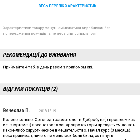
ВЕСЬ ПЕРЕЛІК ХАРАКТЕРИСТИК
Характеристики товару можуть змінюватися виробникам без
попередження покупців та не несе відповідальності
РЕКОМЕНДАЦІЇ ДО ВЖИВАННЯ
Приймайте 4 таб. в день разом з прийомом їжі.
ВІДГУКИ ПОКУПЦІВ (2)
Вячеслав П.
2018-12-19
Болело колено. Ортопед-травматолог в Добробуте (в прошлом как
и я спортсмен) посоветовал хондропротекторы прежде чем делать
какое-либо хирургическое вмешательство. Начал курс (3 месяца).
пока принимал, ничего не менялось-боль была, хотя чуть