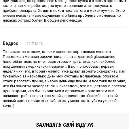
притупилась, но прошел еще месяц после курса и я забыл про боль в
колене, так что работает, но нужно терпение и не пропускать
приёмы препарата. Ходил в поход после этого и максимум что было-
очеень ненавязчивое ощущение что была проблема с коленом, но
никаких острых болей. В общем рекомендую.
Бедрос
2017-10-16
Теннисист со стажем, плечи и запястья хорошенько износил.
Позвонив в магазин рассчитывал на стандартный glucosamine
hondroitine msm, но мне посоветовали трифлекс, как наиболее
искушенный американский вариант. Взял попробовал, первая
неделя - ничего, вторая - ничего. Уже думал звонить скандалить, как
буквально за несколько дней мои суставы волшебным образом
стали работать лучше, а через день еще лучше. Я все таки позвонил,
что бы помогли разобраться, и оказалось, что веществам в составе
нужно время, что бы накопиться в организме, и уже потом они
начинают работать, что со мной и произошло. Спасибо за такой
ценный совет в виде этих таблеток, у меня пол клуба их уже себе
хочет)
ЗАЛИШІТЬ СВІЙ ВІДГУК