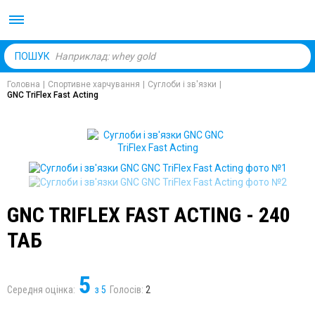
Body Market №1 магаз
ПОШУК
Головна
|
Спортивне харчування
|
Суглоби і зв'язки
|
GNC TriFlex Fast Acting
GNC TRIFLEX FAST ACTING - 240
ТАБ
5
Середня оцінка:
з
5
Голосів:
2