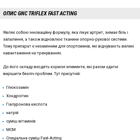
ОПИС GNC TRIFLEX FAST ACTING
Являє собою інноваційну формулу, яка лікує артрит, знімає біль і
запалення, а також відновлює тканини опорно-рухової системи.
Тому препарат є незамінним для спортсменів, які відчувають великі
навантаження на тренуваннях.
До його складу входять корисні елементи, які разом здатні
вирішити безліч проблем. Тут присутній:
Глюкозамін
Хондроітин
Гіалуронова кислота
натрій
суміш вітамінів
МСМ
Спеціальна суміш Fast-Acting