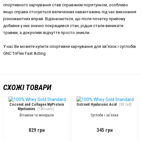
спортивного харчування став справжнім порятунком, особливо
якщо справа стосується величезних навантажень під час виконання
різноманітних вправ. Відзначається, що після початку прийому
добавки у них значно покращився стан, рідше стали виникати
травми, а докучливі відчуття просто зникли.
У нас Ви можете купити спортивне харчування для зв'язок і суглобів
GNC TriFlex Fast Acting.
СХОЖІ ТОВАРИ
Coconut and Collagen MyProtein
Ostrovit Hyaluronic Acid
(90 таб)
Myvitamins
(180 капс)
Вітаміни та мінерали
Суглоби і зв'язки
829 грн
345 грн