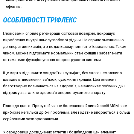
ефектів.
ОСОБЛИВОСТІ ТРІФЛЕКС
Глюкозамін сприяє регенерації кісткової поверхні, покращує
вироблення внутрішньосуглобової рідини. Це сприяє зменшенню
дегенеративних змін, а в подальшому повністю їх виключає. Таким
чином, можна підтримати нормальний стан хрящів і забезпечити
оптимальне функціонування опорно-рухової системи.
Ще варто відзначити хондроїтин сульфат, без якого неможливо
швидке відновлення зв'язок, сухожиль і хрящів. Цей елемент
благотворно позначається на здоров'я, не викликає побічних дій і
підтримує загальне здоров'я опорно-рухового апарату.
Плюс до цього. Присутній чинне болезаспокійливий засіб MSM, яке
прибирає не тільки дрібні проблеми, але і здатне впорається з більш
серйозними захворюваннями.
У середовищі досвідчених атлетів і бодібілдерів цей елемент