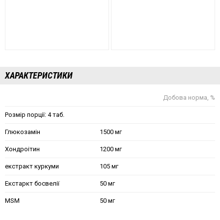
ХАРАКТЕРИСТИКИ
Добова норма, %
Розмір порції: 4 таб.
Глюкозамін
1500 мг
Хондроітин
1200 мг
екстракт куркуми
105 мг
Екстаркт босвелії
50 мг
MSM
50 мг