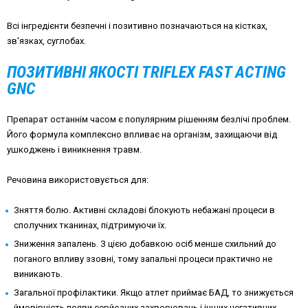
Всі інгредієнти безпечні і позитивно позначаються на кістках,
зв'язках, суглобах.
ПОЗИТИВНІ ЯКОСТІ TRIFLEX FAST ACTING
GNC
Препарат останнім часом є популярним рішенням безлічі проблем.
Його формула комплексно впливає на організм, захищаючи від
ушкоджень і виникнення травм.
Речовина використовується для:
Зняття болю. Активні складові блокують небажані процеси в
сполучних тканинах, підтримуючи їх.
Зниження запалень. З цією добавкою осіб менше схильний до
поганого впливу ззовні, тому запальні процеси практично не
виникають.
Загальної профілактики. Якщо атлет приймає БАД, то знижується
ймовірність появи серйозних захворювань і інших негативних