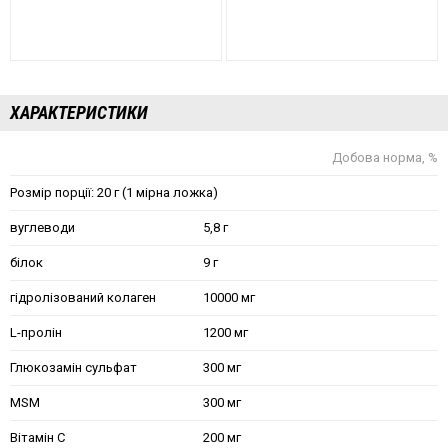
ХАРАКТЕРИСТИКИ
Добова норма, %
Розмір порції: 20 г (1 мірна ложка)
вуглеводи
5,8 г
білок
9 г
гідролізований колаген
10000 мг
L-пролін
1200 мг
Глюкозамін сульфат
300 мг
MSM
300 мг
Вітамін С
200 мг