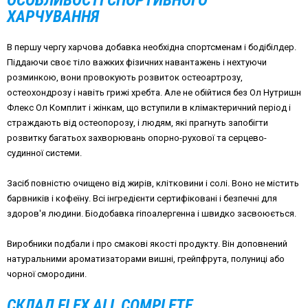
ОСОБЛИВОСТІ СПОРТИВНОГО
ХАРЧУВАННЯ
В першу чергу харчова добавка необхідна спортсменам і бодібілдер.
Піддаючи своє тіло важких фізичних навантажень і нехтуючи
розминкою, вони провокують розвиток остеоартрозу,
остеохондрозу і навіть грижі хребта. Але не обійтися без Ол Нутришн
Флекс Ол Комплит і жінкам, що вступили в клімактеричний період і
страждають від остеопорозу, і людям, які прагнуть запобігти
розвитку багатьох захворювань опорно-рухової та серцево-
судинної системи.
Засіб повністю очищено від жирів, клітковини і солі. Воно не містить
барвників і кофеїну. Всі інгредієнти сертифіковані і безпечні для
здоров'я людини. Біодобавка гіпоалергенна і швидко засвоюється.
Виробники подбали і про смакові якості продукту. Він доповнений
натуральними ароматизаторами вишні, грейпфрута, полуниці або
чорної смородини.
СКЛАД FLEX ALL COMPLETE