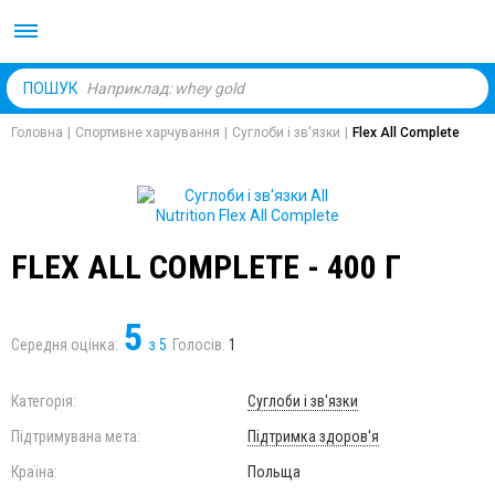
Body Market №1 магаз
ПОШУК
Головна
|
Спортивне харчування
|
Суглоби і зв'язки
|
Flex All Complete
FLEX ALL COMPLETE - 400 Г
5
Середня оцінка:
з
5
Голосів:
1
Категорія:
Суглоби і зв'язки
Підтримувана мета:
Підтримка здоров'я
Країна:
Польща