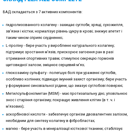
БАД складається з 7 активних компонентів:
гидролизованного колагену - захищає суглоби, хрящі, сухожилля,
зв'язки і кістки; нормалізує рівень цукру в крові; знижує апетит і
таким чином сприяє схудненню;
L-проліну - бере участь у виробленні натурального колагену;
підтримує зростання м'язів; прискорює загоєння ран в разі
отримання спортивних травм; стимулює секрецію гормонів
щитовидної залози; зміцнює серцевий м'яз;
глюкозаміну сульфату - полегшує болі при ураженні суглобів,
особливо колінних; підвищує імунний захист організму; бере участь
у формуванні синовіальної рідини, що змазує суглобові поверхні;
Метилсульфонілметан (MSM) - має протизапальну дію; уповільнює
знос і старіння організму; покращує живлення клітин (в т. ч. і
м'язових);
аскорбінової кислоти - забезпечує організм двовалентних залізом,
необхідним для синтезу колагену в фібробластах;
магнію - бере участь в мінералізації кісткової тканини; стабілізує