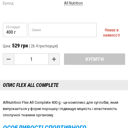
Бренд:
All Nutrition
20 порцій
Немає в
Смаки
400 г
наявності
529 грн
Ціна:
(
26.4 грн
/порція)
КУПИТИ
ОПИС FLEX ALL COMPLETE
AllNutrition Flex All Complete 400 g - це комплекс для суглобів, який
випускається у формі порошку і підвищує міцність і еластичність
сполучної тканини організму.