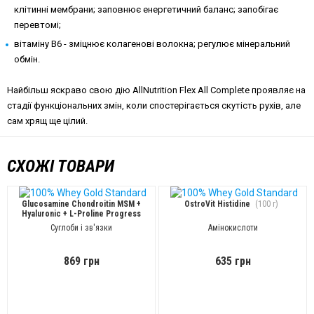
клітинні мембрани; заповнює енергетичний баланс; запобігає
перевтомі;
вітаміну В6 - зміцнює колагенові волокна; регулює мінеральний
обмін.
Найбільш яскраво свою дію AllNutrition Flex All Complete проявляє на
стадії функціональних змін, коли спостерігається скутість рухів, але
сам хрящ ще цілий.
СХОЖІ ТОВАРИ
Glucosamine Chondroitin MSM +
OstroVit Histidine
(100 г)
Hyaluronic + L-Proline Progress
Nutrition
(120 таб)
Суглоби і зв'язки
Амінокислоти
869 грн
635 грн