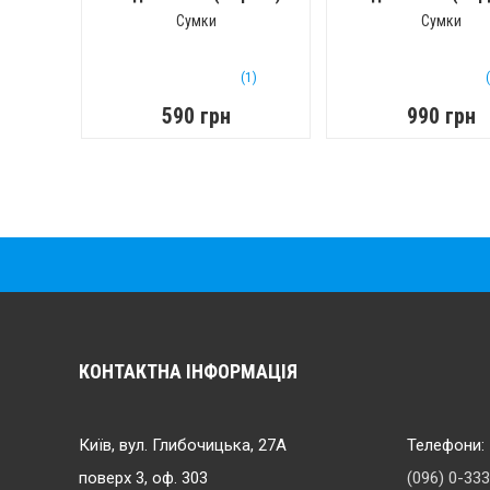
Белая)
Сумки
Сумки
(1)
590 грн
990 грн
КОНТАКТНА ІНФОРМАЦІЯ
Київ, вул. Глибочицька, 27А
Телефони:
поверх 3, оф. 303
(096) 0-33