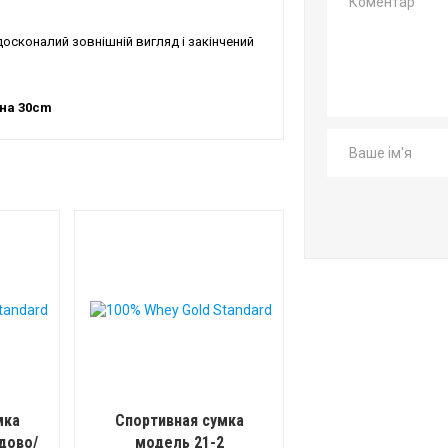
осконалий зовнішній вигляд і закінчений
ина 30cm
мка
Спортивная сумка
дово/
модель 21-2