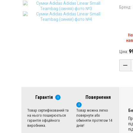
Бренд:
Не
ная
9
Ціна:
Гарантія
Повернення
i
i
Б
Товар сертифікований та
Товар можна легко
на нього поширюється
повернути або
Пр
гарантія офіційного
обміняти протягом 14
пі
виробника.
днів!
пі