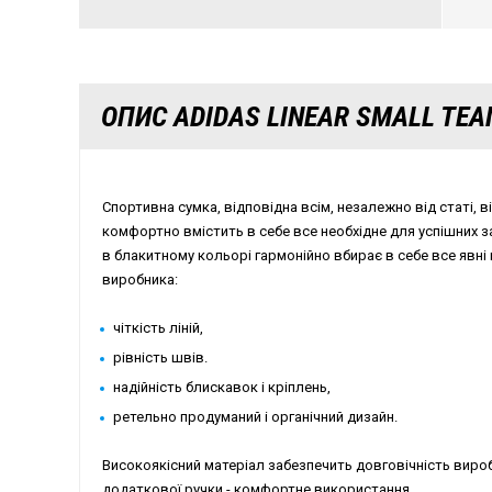
ОПИС ADIDAS LINEAR SMALL TEA
Спортивна сумка, відповідна всім, незалежно від статі, 
комфортно вмістить в себе все необхідне для успішних з
в блакитному кольорі гармонійно вбирає в себе все явні
виробника:
чіткість ліній,
рівність швів.
надійність блискавок і кріплень,
ретельно продуманий і органічний дизайн.
Високоякісний матеріал забезпечить довговічність вироб
додаткової ручки - комфортне використання.