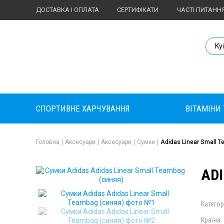
ДОСТАВКА І ОПЛАТА
СЕРТИФІКАТИ
ЧАСТІ ПИТАНН
Body Market №
Ky
СПОРТИВНЕ ХАРЧУВАННЯ
ВІТАМІНИ
Головна
|
Аксесуари
|
Аксесуари
|
Сумки
|
Adidas Linear Small 
ADI
Категор
Країна: