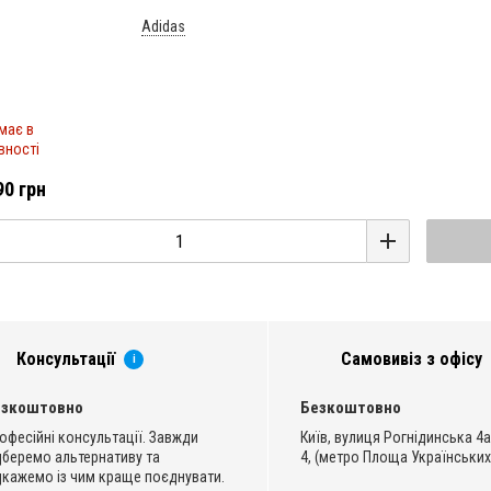
Adidas
має в
вності
90 грн
Консультації
Самовивіз з офісу
i
езкоштовно
Безкоштовно
офесійні консультації. Завжди
Київ, вулиця Рогнідинська 4а
дберемо альтернативу та
4, (метро Площа Українських
дкажемо із чим краще поєднувати.