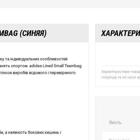
MBAG (СИНЯЯ)
ХАРАКТЕР
віку та індивідуальних особливостей
анять спортом. adidas Lined Small Teambag
Характеристики това
 плюси виробів відомого і перевіреного
покупців та не несе 
Якість
и, а наявність бокових кишень і