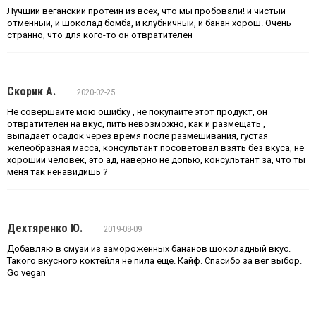
Лучший веганский протеин из всех, что мы пробовали! и чистый
отменный, и шоколад бомба, и клубничный, и банан хорош. Очень
странно, что для кого-то он отвратителен
Скорик А.
2020-02-25
Не совершайте мою ошибку , не покупайте этот продукт, он
отвратителен на вкус, пить невозможно, как и размещать ,
выпадает осадок через время после размешивания, густая
желеобразная масса, консультант посоветовал взять без вкуса, не
хороший человек, это ад, наверно не допью, консультант за, что ты
меня так ненавидишь ?
Дехтяренко Ю.
2019-08-09
Добавляю в смузи из замороженных бананов шоколадный вкус.
Такого вкусного коктейля не пила еще. Кайф. Спасибо за вег выбор.
Go vegan