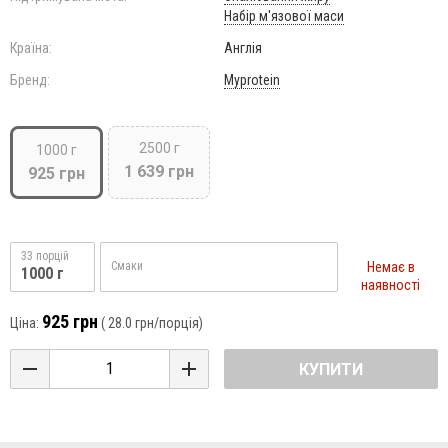
Набір м'язової маси
Країна:
Англія
Бренд:
Myprotein
2500 г
1000 г
1 639 грн
925 грн
33 порцій
Немає в
Смаки
1000 г
наявності
925 грн
Ціна:
(
28.0 грн
/порція)
КУПИТИ