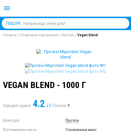
Body Market №1 магаз
ПОШУК
Головна
|
Спортивне харчування
|
Протеїн
|
Vegan blend
VEGAN BLEND - 1000 Г
4.2
Середня оцінка:
з
5
Голосів:
9
Категорія:
Протеїн
Підтримувана мета:
Спалювання жиру