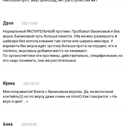
Неплохой прот, вкус шоколад, нет расстройства жкт
Дрон
2021-10-03
Нормальный РАСТИТЕЛЬНЫЙ протеин. Пробовал банановый и без
вкуса. Банановый чуть больше пенится. Оба можно размешать в
шейкере без использования там сетки или шарика-миксера. У
варианта без вкуса идёт чуточку больше прота на порцию, это и
логично, вкусовые добавки место не занимают.
По органолептике эти протеины, действительно, специфические, но
это надо понимать, они же растительные.
Ирина
2021-01-29
Мне понравился! Взяла с банановым вкусом. Да, не молочный
коктейль))) но по вкусу даже очень не плох!) Как говорится: « На
вкус и цвет ...»
Анна
2020-07-09