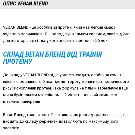
ОПИС VEGAN BLEND
VEGAN BLEND - це особливий протеїн, який має легкий смак і
чудовою розчинність. Він володіє унікальним складом, який підійде
для вегетаріанців і тих, у кого алергія на молочний білок.
СКЛАД ВЕГАН БЛЕНД ВІД ТРАВНЯ
ПРОТЕЇНУ
До складу VEGAN BLEND від myprotein входить особлива суміш
якісного рослинного білка - ізолят гороху, концентрат коричневого
рису і конопляний протеїн. Така формула не тільки забезпечує ваші
м'язи будівельним матеріалом, а й містить великий комплекс
вітамінів і мінералів.
Веган Бленд травня протеїн не викликає розлад травлення, а що
входять до складу ферменти дозволяють по максимуму його
засвоїти.