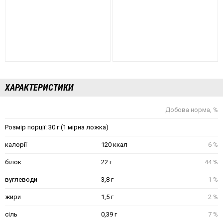
ХАРАКТЕРИСТИКИ
Добова норма, %
Розмір порції: 30 г (1 мірна ложка)
калорії
120 ккал
6 %
білок
22 г
44 %
вуглеводи
3,8 г
1 %
жири
1,5 г
2 %
сіль
0,39 г
7 %