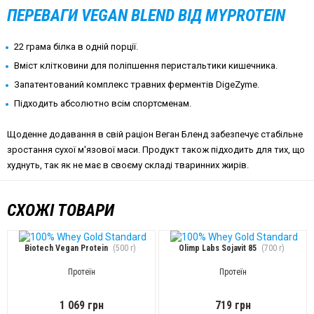
ПЕРЕВАГИ VEGAN BLEND ВІД MYPROTEIN
22 грама білка в одній порції.
Вміст клітковини для поліпшення перистальтики кишечника.
Запатентований комплекс травних ферментів DigeZyme.
Підходить абсолютно всім спортсменам.
Щоденне додавання в свій раціон Веган Бленд забезпечує стабільне
зростання сухої м'язової маси. Продукт також підходить для тих, що
худнуть, так як не має в своєму складі тваринних жирів.
СХОЖІ ТОВАРИ
Biotech Vegan Protein
(500 г)
Olimp Labs Sojavit 85
(700 г)
Протеїн
Протеїн
1 069 грн
719 грн