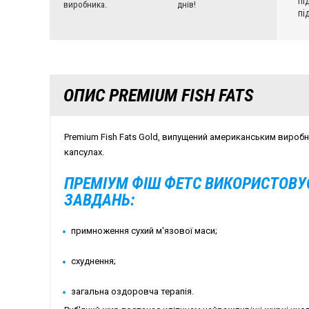
пі
виробника.
днів!
пі
ОПИС PREMIUM FISH FATS
Premium Fish Fats Gold, випущений американським вироб
капсулах.
ПРЕМІУМ ФІШ ФЕТС ВИКОРИСТОВУ
ЗАВДАНЬ:
примноження сухий м'язової маси;
схуднення;
загальна оздоровча терапія.