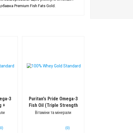
обавка Premium Fish Fats Gold.
mega-3
Puritan's Pride Omega-3
g +
Fish Oil (Triple Strength
95%) 1360mg
.капс)
(90 капс)
али
Вітаміни та мінерали
(0)
(0)