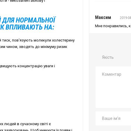
оти - ейкозапентаєнову і
Максим
2019-04
Й ДЛЯ НОРМАЛЬНОЇ
ЯК ВПЛИВАЮТЬ НА:
Мне понравились, к
й тиск, пов'язують молекули холестерину
ким чином, зводять до мінімуму ризик
Якість
двищують концентрацію уваги і
х людей в сучасному світі є
х захворювань. Щоб уникнути їх появи і