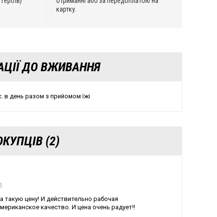
 Героїв)
отриманні або за передоплатою на
картку.
АЦІЇ ДО ВЖИВАННЯ
. в день разом з прийомом їжі
КУПЦІВ (2)
5
а такую цену! И действительно рабочая
Американское качество. И цена очень радует!!