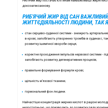
Риб'ячий жир постачає клітинам найважливіші жирні кисл
докозагексаєнову.
РИБ'ЯЧИЙ ЖИР ВІД САН ВАЖЛИВИ
ЖИТТЄДІЯЛЬНОСТІ ЛЮДИНИ, ТАК 
стан серцево-судинної системи - знижують артеріальни
в крові, запобігають утворенню тромбів в судинах і, та
розвитку ішемічної хвороби серця;
коректне проходження імпульсів нервової системи - пі
запобігають розвитку дегенеративних процесів;
правильне формування формули крові;
щільність м'язової тканини;
гормональний фон людини.
Найчастіше концентрація жирних кислот в раціоні молоди
недостатньою, що призводить до розвитку ряду хронічни