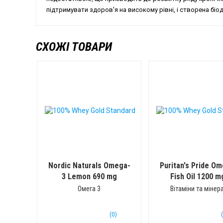
підтримувати здоров'я на високому рівні, і створена біод
СХОЖІ ТОВАРИ
Nordic Naturals Omega-
Puritan's Pride O
3 Lemon 690 mg
Fish Oil 1200 m
Vitamin D3
(60 капс)
(90 гел
Омега 3
Вітаміни та мінер
(0)