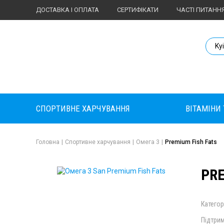
ДОСТАВКА І ОПЛАТА
СЕРТИФІКАТИ
ЧАСТІ ПИТАНН
Body Market №
Ky
СПОРТИВНЕ ХАРЧУВАННЯ
ВІТАМІНИ
Головна
|
Спортивне харчування
|
Омега 3
|
Premium Fish Fats
PRE
Категор
Підтрим