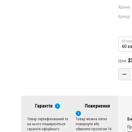
Країна:
Бренд:
30 пор
60 ка
2
Ціна:
Гарантія
Повернення
i
i
Б
Товар сертифікований та
Товар можна легко
на нього поширюється
повернути або
Пр
гарантія офіційного
обміняти протягом 14