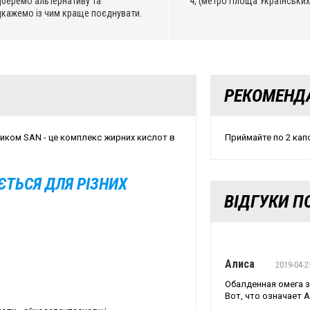
дберемо альтернативу та
4, (метро Площа Українських
дкажемо із чим краще поєднувати.
РЕКОМЕНД
ником SAN - це комплекс жирних кислот в
Приймайте по 2 капс
ЄТЬСЯ ДЛЯ РІЗНИХ
ВІДГУКИ ПО
Алиса
2019-04-2
Обалденная омега з
Вот, что означает 