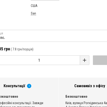
США
San
цій
пс.
35 грн
(
7.8 грн
/порція)
Консультації
Самовивіз з офісу
i
езкоштовно
Безкоштовно
офесійні консультації. Завжди
Київ, вулиця Рогнідинська 4а