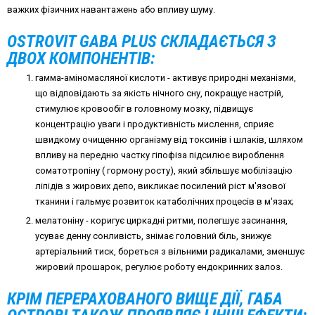
важких фізичних навантажень або впливу шуму.
OSTROVIT GABA PLUS СКЛАДАЄТЬСЯ З
ДВОХ КОМПОНЕНТІВ:
гамма-аміномасляної кислоти - активує природні механізми,
що відповідають за якість нічного сну, покращує настрій,
стимулює кровообіг в головному мозку, підвищує
концентрацію уваги і продуктивність мислення, сприяє
швидкому очищенню організму від токсинів і шлаків, шляхом
впливу на передню частку гіпофіза підсилює вироблення
соматотропіну ( гормону росту), який збільшує мобілізацію
ліпідів з жирових депо, викликає посилений ріст м'язової
тканини і гальмує розвиток катаболічних процесів в м'язах;
мелатоніну - коригує циркадні ритми, полегшує засинання,
усуває денну сонливість, знімає головний біль, знижує
артеріальний тиск, бореться з вільними радикалами, зменшує
жировий прошарок, регулює роботу ендокринних залоз.
КРІМ ПЕРЕРАХОВАНОГО ВИЩЕ ДІЇ, ГАБА