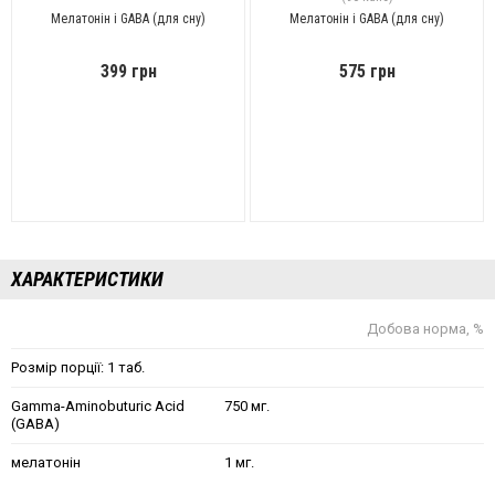
Мелатонін і GABA (для сну)
Мелатонін і GABA (для сну)
399 грн
575 грн
ХАРАКТЕРИСТИКИ
Добова норма, %
Розмір порції: 1 таб.
Gamma-Aminobuturic Acid
750 мг.
(GABA)
мелатонін
1 мг.