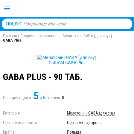
Body Market №1 магаз
ПОШУК
Головна
|
Спортивне харчування
|
Мелатонін і GABA (для сну)
|
GABA Plus
GABA PLUS - 90 ТАБ.
5
Середня оцінка:
з
5
Голосів:
8
Категорія:
Мелатонін і GABA (для сну)
Підтримувана мета:
Підтримка здоров'я
Країна:
Польща