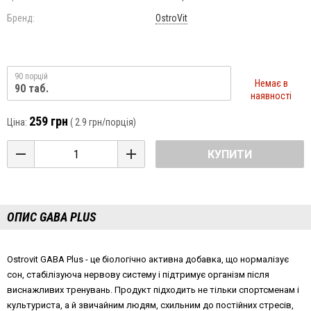
Бренд:
OstroVit
90 порцій
Немає в
90 таб.
наявності
259 грн
Ціна:
(
2.9 грн
/порція)
КУПИТИ
ОПИС GABA PLUS
Ostrovit GABA Plus - це біологічно активна добавка, що нормалізує
сон, стабілізуюча нервову систему і підтримує організм після
виснажливих тренувань. Продукт підходить не тільки спортсменам і
культуриста, а й звичайним людям, схильним до постійних стресів,