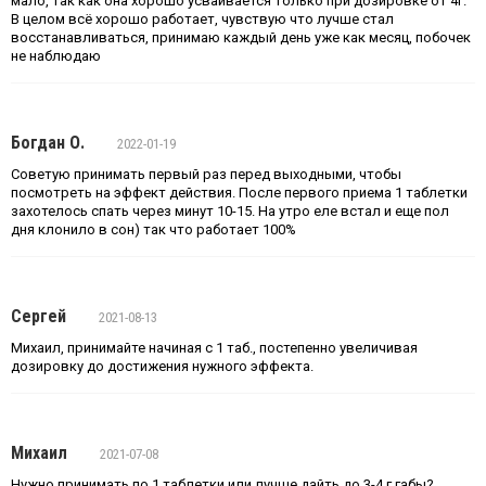
мало, так как она хорошо усваивается только при дозировке от 4г.
В целом всё хорошо работает, чувствую что лучше стал
восстанавливаться, принимаю каждый день уже как месяц, побочек
не наблюдаю
Богдан О.
2022-01-19
Советую принимать первый раз перед выходными, чтобы
посмотреть на эффект действия. После первого приема 1 таблетки
захотелось спать через минут 10-15. На утро еле встал и еще пол
дня клонило в сон) так что работает 100%
Сергей
2021-08-13
Михаил, принимайте начиная с 1 таб., постепенно увеличивая
дозировку до достижения нужного эффекта.
Михаил
2021-07-08
Нужно принимать по 1 таблетки или лучше дайть до 3-4 г габы?