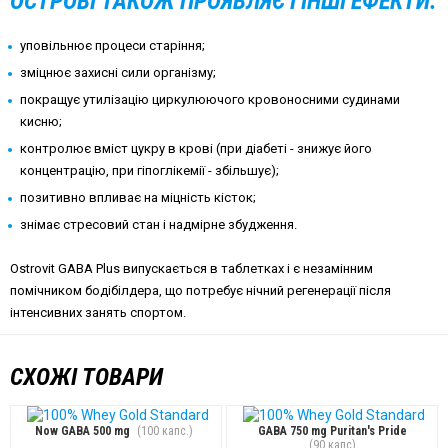
ОСТРОВІ ТАКОЖ ПРОЯВЛЯЄ І ІНШІ ЕФЕКТИ:
уповільнює процеси старіння;
зміцнює захисні сили організму;
покращує утилізацію циркулюючого кровоносними судинами
кисню;
контролює вміст цукру в крові (при діабеті - знижує його
концентрацію, при гіпоглікемії - збільшує);
позитивно впливає на міцність кісток;
знімає стресовий стан і надмірне збудження.
Ostrovit GABA Plus випускається в таблетках і є незамінним
помічником бодібілдера, що потребує нічний регенерації після
інтенсивних занять спортом.
СХОЖІ ТОВАРИ
Now GABA 500 mg
(100 капс.)
GABA 750 mg Puritan's Pride
(90 капс)