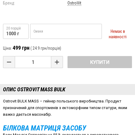
Бренд:
OstroVit
20 порцій
Немає в
Смаки
1000 г
наявності
499 грн
Ціна:
(
24.9 грн
/порція)
КУПИТИ
ОПИС OSTROVIT MASS BULK
Ostrovit BULK MASS – гейнер польського виробництва. Продукт
призначений для спортсменів з ектоморфним типом статури, яким
важко дається масонабір.
БІЛКОВА МАТРИЦЯ ЗАСОБУ
Балк Мас від Островіту на 55 % складається з сироваткового