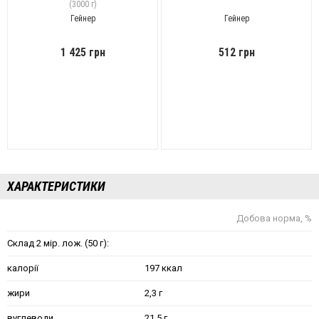
(3000 г)
Гейнер
Гейнер
1 425 грн
512 грн
ХАРАКТЕРИСТИКИ
Добова норма, %
Склад 2 мір. лож. (50 г):
калорії
197 ккал
жири
2,3 г
вуглеводи
21,5 г