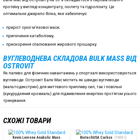
протеїну у вигляді концентрату, ізоляту та гідролізату. Це
оптимальне джерело білка, яке забезпечує:
приріст сухої м'язової маси;
пригнічення катаболізму;
прискорення спалювання жирового прошарку.
ВУГЛЕВОДНЕВА СКЛАДОВА BULK MASS ВІД
OSTROVIT
Як паливо для фізичних навантажень у спортзалі використовуються
вуглеводи. Островіт Балк Мас містить як швидкі вуглеводи
(мальтодекстрин) для миттєвого припливу сил, так і повільні
(кукурудзяний крохмаль) для підживлення енергією протягом усього
тренування.
СХОЖІ ТОВАРИ
Kevin Levrone Anabolic Mass
BiotechUSA Carbox
(1000 г)