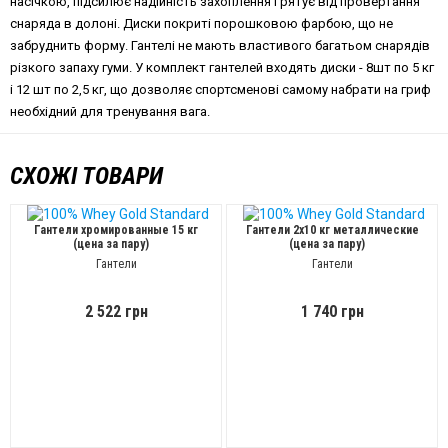
насічкою, підсилює надійність захоплення і рятує від провертання
снаряда в долоні. Диски покриті порошковою фарбою, що не
забруднить форму. Гантелі не мають властивого багатьом снарядів
різкого запаху гуми. У комплект гантелей входять диски - 8шт по 5 кг
і 12 шт по 2,5 кг, що дозволяє спортсменові самому набрати на гриф
необхідний для тренування вага.
СХОЖІ ТОВАРИ
Гантели хромированные 15 кг
Гантели 2x10 кг металлические
(цена за пару)
(цена за пару)
Гантели
Гантели
2 522 грн
1 740 грн