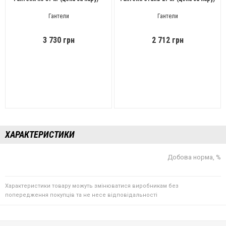
Гантели
Гантели
3 730 грн
2 712 грн
ХАРАКТЕРИСТИКИ
Добова норма, %
Характеристики товару можуть змінюватися виробникам без
попередження покупців та не несе відповідальності