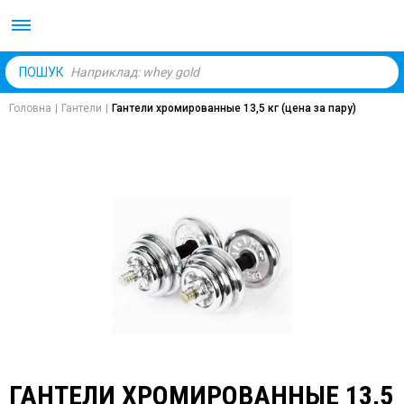
Body Market №1 магаз
ПОШУК
Головна
|
Гантели
|
Гантели хромированные 13,5 кг (цена за пару)
ГАНТЕЛИ ХРОМИРОВАННЫЕ 13,5