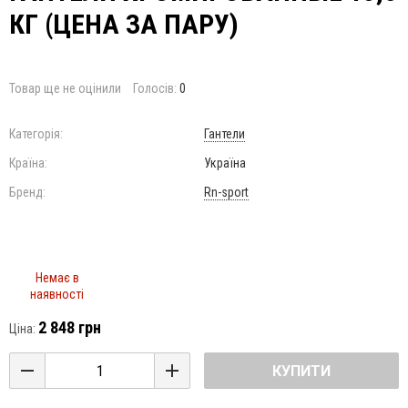
КГ (ЦЕНА ЗА ПАРУ)
Товар ще не оцінили
Голосів:
0
Категорія:
Гантели
Країна:
Україна
Бренд:
Rn-sport
Немає в
наявності
2 848 грн
Ціна:
КУПИТИ