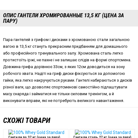
ОПИС ГАНТЕЛИ ХРОМИРОВАННЫЕ 13,5 КГ (ЦЕНА ЗА
ПАРУ)
Пара гантелей з грифом і дисками з хромованою стали загальною
вагою в 13,5 кг стануть прекрасним придбанням для домашнього
або професійного тренувального залу. Хромована сталь легко
протистоїть іржі, не пахне і не залишає слідів на формі спортсмена.
Довжина грифа дорівнює 33см, з яких 12см доводиться на зону
робочого хвата. Надіті на гриф диски фіксуються за допомогою
гайки, яка легко накручується руками. Гантелі набираються з дисків
різної ваги, що дозволяє спортсменові самостійно підлаштувати
масу снаряда і займатися не тільки силовим тренінгом, а й
виконувати вправи, які не потребують великого навантаження.
СХОЖІ ТОВАРИ
Гантели по 37 кг (цена за пару)
Гантели сталь 27 кг (цена за пару)