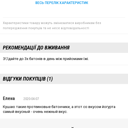
ВЕСЬ ПЕРЕЛІК ХАРАКТЕРИСТИК
Характеристики товару можуть змінюватися виробникам без
попередження покупців та не несе відповідальності
РЕКОМЕНДАЦІЇ ДО ВЖИВАННЯ
З\'їдайте до 3х батонів в день між прийомами їжі.
ВІДГУКИ ПОКУПЦІВ (1)
Елена
2020-04-07
Кушаю такие протеиновые батончики, а этот со вкусом йогурта
самый вкусный - очень нежный вкус.