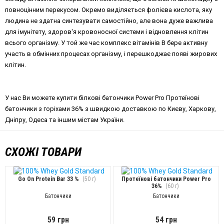
повноцінним перекусом. Окремо виділяється фолієва кислота, яку
людина не здатна синтезувати самостійно, але вона дуже важлива
для імунітету, здоров'я кровоносної системи і відновлення клітин
всього організму. У той же час комплекс вітамінів В бере активну
участь в обмінних процесах організму, і перешкоджає появі жирових
клітин.
У нас Ви можете купити білкові батончики Power Pro Протеїнові
батончики з горіхами 36% з швидкою доставкою по Києву, Харкову,
Дніпру, Одеса та іншим містам України.
СХОЖІ ТОВАРИ
Go On Protein Bar 33 %
(50 г)
Протеїнові батончики Power Pro
36%
(60 г)
Батончики
Батончики
59 грн
54 грн