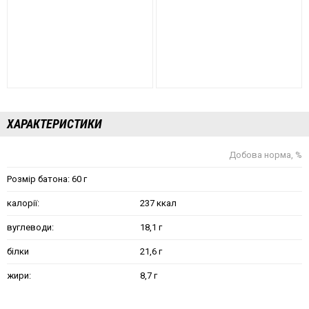
ХАРАКТЕРИСТИКИ
Добова норма, %
Розмір батона: 60 г
калорії:
237 ккал
вуглеводи:
18,1 г
білки
21,6 г
жири:
8,7 г