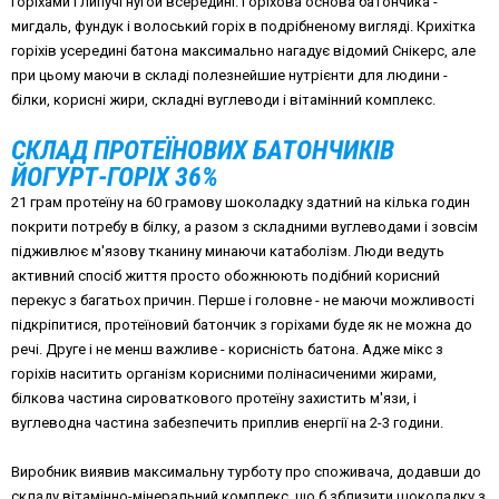
горіхами і липучі нугой всередині. Горіхова основа батончика -
мигдаль, фундук і волоський горіх в подрібненому вигляді. Крихітка
горіхів усередині батона максимально нагадує відомий Снікерс, але
при цьому маючи в складі полезнейшие нутрієнти для людини -
білки, корисні жири, складні вуглеводи і вітамінний комплекс.
СКЛАД ПРОТЕЇНОВИХ БАТОНЧИКІВ
ЙОГУРТ-ГОРІХ 36%
21 грам протеїну на 60 грамову шоколадку здатний на кілька годин
покрити потребу в білку, а разом з складними вуглеводами і зовсім
підживлює м'язову тканину минаючи катаболізм. Люди ведуть
активний спосіб життя просто обожнюють подібний корисний
перекус з багатьох причин. Перше і головне - не маючи можливості
підкріпитися, протеїновий батончик з горіхами буде як не можна до
речі. Друге і не менш важливе - корисність батона. Адже мікс з
горіхів наситить організм корисними полінасиченими жирами,
білкова частина сироваткового протеїну захистить м'язи, і
вуглеводна частина забезпечить приплив енергії на 2-3 години.
Виробник виявив максимальну турботу про споживача, додавши до
складу вітамінно-мінеральний комплекс, що б зблизити шоколадку з