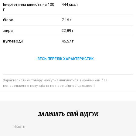
Енергетична цінність на 100
444 ккал
г
білок
7,16 г
жири
22,89 г
вуглеводи
46,57 г
ВЕСЬ ПЕРЕЛІК ХАРАКТЕРИСТИК
Характеристики товару можуть змінюватися виробникам без
попередження покупців та не несе відповідальності
ЗАЛИШІТЬ СВІЙ ВІДГУК
Якість