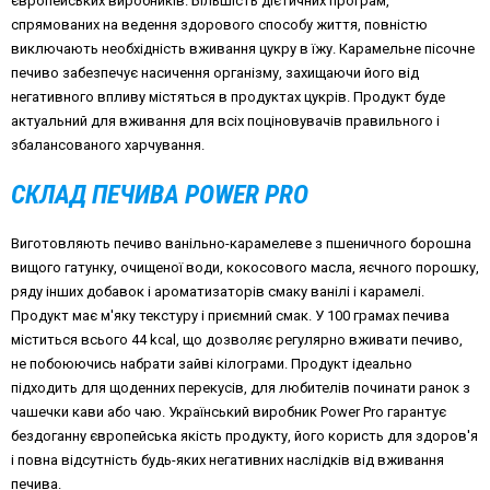
європейських виробників. Більшість дієтичних програм,
спрямованих на ведення здорового способу життя, повністю
виключають необхідність вживання цукру в їжу. Карамельне пісочне
печиво забезпечує насичення організму, захищаючи його від
негативного впливу містяться в продуктах цукрів. Продукт буде
актуальний для вживання для всіх поціновувачів правильного і
збалансованого харчування.
СКЛАД ПЕЧИВА POWER PRO
Виготовляють печиво ванільно-карамелеве з пшеничного борошна
вищого гатунку, очищеної води, кокосового масла, яєчного порошку,
ряду інших добавок і ароматизаторів смаку ванілі і карамелі.
Продукт має м'яку текстуру і приємний смак. У 100 грамах печива
міститься всього 44 kcal, що дозволяє регулярно вживати печиво,
не побоюючись набрати зайві кілограми. Продукт ідеально
підходить для щоденних перекусів, для любителів починати ранок з
чашечки кави або чаю. Український виробник Power Pro гарантує
бездоганну європейська якість продукту, його користь для здоров'я
і повна відсутність будь-яких негативних наслідків від вживання
печива.