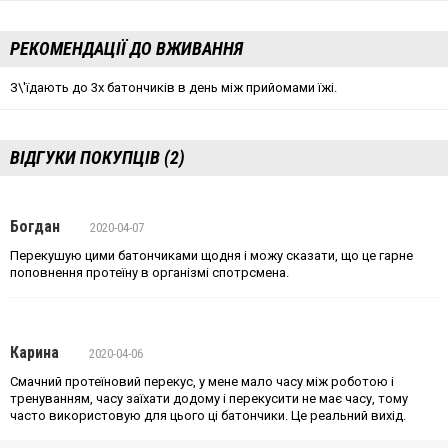
РЕКОМЕНДАЦІЇ ДО ВЖИВАННЯ
З\'їдають до 3х батончиків в день між прийомами їжі.
ВІДГУКИ ПОКУПЦІВ (2)
Богдан
2020-04-07
Перекушую цими батончиками щодня і можу сказати, що це гарне
поповнення протеїну в організмі спотрсмена.
Карина
2020-04-06
Смачний протеїновий перекус, у мене мало часу між роботою і
тренуванням, часу заїхати додому і перекусити не має часу, тому
часто використовую для цього ці батончики. Це реальний вихід.