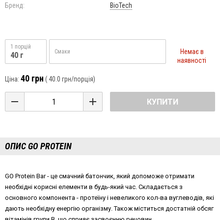
Бренд:
BioTech
1 порцій
Немає в
Смаки
40 г
наявності
40 грн
Ціна:
(
40.0 грн
/порція)
КУПИТИ
ОПИС GO PROTEIN
GO Protein Bar
- це смачний батончик, який допоможе отримати
необхідні корисні елементи в будь-який час. Складається з
основного компонента - протеїну і невеликого кол-ва вуглеводів, які
дають необхідну енергію організму. Також міститься достатній обсяг
вітамінів групи
B,
що сприяє засвоєнню речовин.