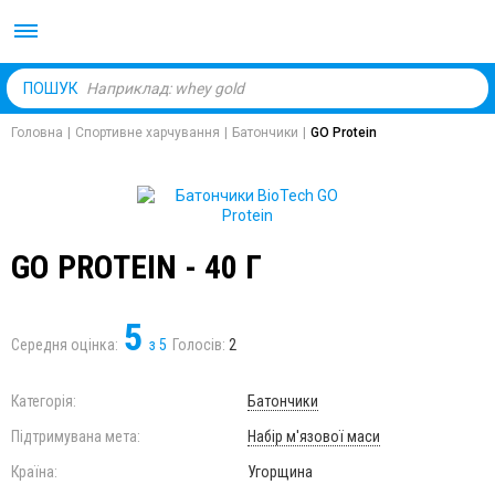
Body Market №1 магаз
ПОШУК
Головна
|
Спортивне харчування
|
Батончики
|
GO Protein
GO PROTEIN - 40 Г
5
Середня оцінка:
з
5
Голосів:
2
Категорія:
Батончики
Підтримувана мета:
Набір м'язової маси
Країна:
Угорщина