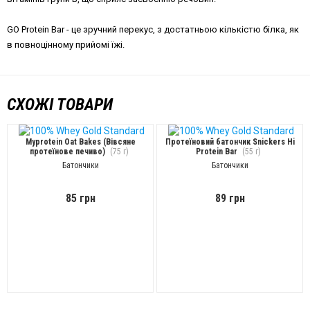
GO Protein Bar - це зручний перекус, з достатньою кількістю білка, як
в повноцінному прийомі їжі.
СХОЖІ ТОВАРИ
Myprotein Oat Bakes (Вівсяне
Протеїновий батончик Snickers Hi
протеїнове печиво)
(75 г)
Protein Bar
(55 г)
Батончики
Батончики
85 грн
89 грн