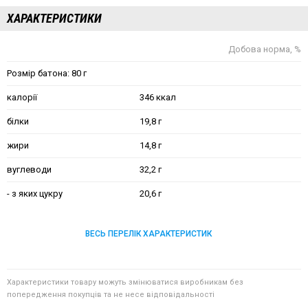
ХАРАКТЕРИСТИКИ
Добова норма, %
Розмір батона: 80 г
калорії
346 ккал
білки
19,8 г
жири
14,8 г
вуглеводи
32,2 г
- з яких цукру
20,6 г
ВЕСЬ ПЕРЕЛІК ХАРАКТЕРИСТИК
Характеристики товару можуть змінюватися виробникам без
попередження покупців та не несе відповідальності