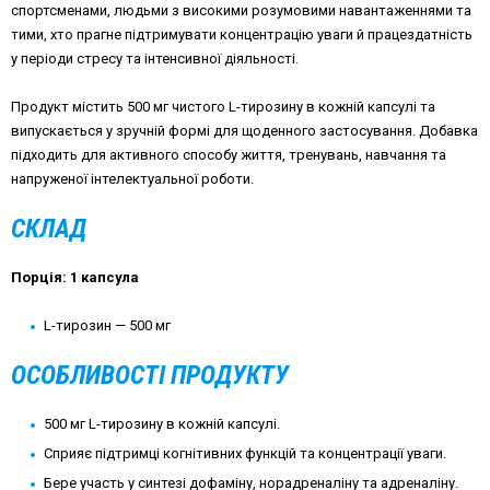
спортсменами, людьми з високими розумовими навантаженнями та
тими, хто прагне підтримувати концентрацію уваги й працездатність
у періоди стресу та інтенсивної діяльності.
Продукт містить 500 мг чистого L-тирозину в кожній капсулі та
випускається у зручній формі для щоденного застосування. Добавка
підходить для активного способу життя, тренувань, навчання та
напруженої інтелектуальної роботи.
СКЛАД
Порція: 1 капсула
L-тирозин — 500 мг
ОСОБЛИВОСТІ ПРОДУКТУ
500 мг L-тирозину в кожній капсулі.
Сприяє підтримці когнітивних функцій та концентрації уваги.
Бере участь у синтезі дофаміну, норадреналіну та адреналіну.