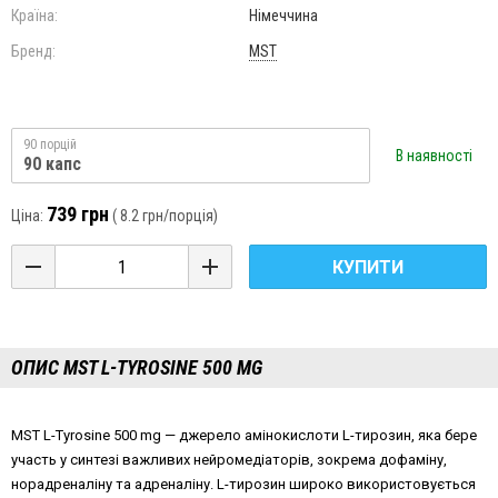
Країна:
Німеччина
Бренд:
MST
90 порцій
В наявності
90 капс
739 грн
Ціна:
(
8.2 грн
/порція)
КУПИТИ
ОПИС MST L-TYROSINE 500 MG
MST L-Tyrosine 500 mg — джерело амінокислоти L-тирозин, яка бере
участь у синтезі важливих нейромедіаторів, зокрема дофаміну,
норадреналіну та адреналіну. L-тирозин широко використовується