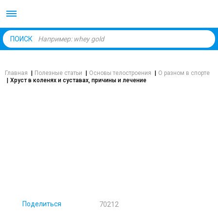
Body Market №1 магаз
ПОИСК
Главная
|
Полезные статьи
|
Основы телостроения
|
О разном в спорте
|
Хруст в коленях и суставах, причины и лечение
ЗДОРОВЬЕ
ХРУСТ В КОЛЕНЯХ И СУСТАВАХ,
ПРИЧИНЫ И ЛЕЧЕНИЕ
Поделиться
70212