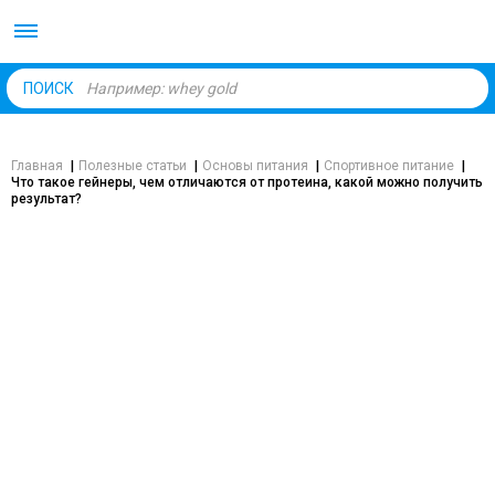
Body Market №1 магаз
ПОИСК
Главная
|
Полезные статьи
|
Основы питания
|
Спортивное питание
|
Что такое гейнеры, чем отличаются от протеина, какой можно получить
результат?
ЗДОРОВЬЕ
ЧТО ТАКОЕ ГЕЙНЕРЫ, ЧЕМ
ОТЛИЧАЮТСЯ ОТ ПРОТЕИНА,
КАКОЙ МОЖНО ПОЛУЧИТЬ
РЕЗУЛЬТАТ?