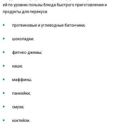
ей по уровню пользы блюда быстрого приготовления и
продукты для перекуса:
протеиновые и углеводные батончики;
шоколадки;
фитнес-джемы;
каши;
маффины;
панкейки;
смузи;
коктейли.