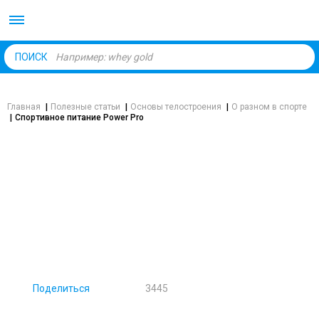
Body Market №1 магаз
ПОИСК
Главная
|
Полезные статьи
|
Основы телостроения
|
О разном в спорте
|
Спортивное питание Power Pro
ЗДОРОВЬЕ
СПОРТИВНОЕ ПИТАНИЕ POWER PRO
Поделиться
3445