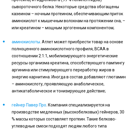
сывороточного белка. Некоторые средства обогащены
казеином – ночным протеином, обеспечивающим приток
аминокислот к мышечным волокнам на протяжении сна, –
или креатином – мощным эргогенным компонентом;
аминокислоты
. Атлет может приобрести товар на основе
полноценного аминокислотного профиля,
BCAA
в
соотношении 2:1:1, мобилизирующего энергетические
ресурсы организма креатина, способствующего пампингу
аргинина или стимулирующего переработку жиров в
энергию карнитина. Иногда в состав добавляют глютамин
– аминокислоту, проявляющую анаболическое,
антикатаболическое и тонизирующее действие;
гейнер Павер Про
. Компания специализируется на
производстве медленных (высокобелковых) гейнеров, 30
% массы которых составляет протеин. Такие белково-
углеводные смеси подходят людям любого типа