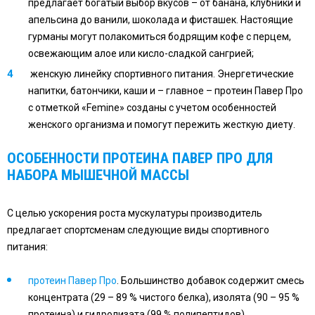
предлагает богатый выбор вкусов – от банана, клубники и
апельсина до ванили, шоколада и фисташек. Настоящие
гурманы могут полакомиться бодрящим кофе с перцем,
освежающим алое или кисло-сладкой сангрией;
женскую линейку спортивного питания. Энергетические
напитки, батончики, каши и – главное – протеин Павер Про
с отметкой «Femine» созданы с учетом особенностей
женского организма и помогут пережить жесткую диету.
ОСОБЕННОСТИ
ПРОТЕИНА ПАВЕР ПРО
ДЛЯ
НАБОРА МЫШЕЧНОЙ МАССЫ
С целью ускорения роста мускулатуры производитель
предлагает спортсменам следующие виды спортивного
питания:
протеин Павер Про
. Большинство добавок содержит смесь
концентрата (29 – 89 % чистого белка), изолята (90 – 95 %
протеина) и гидролизата (99 % полипептидов)