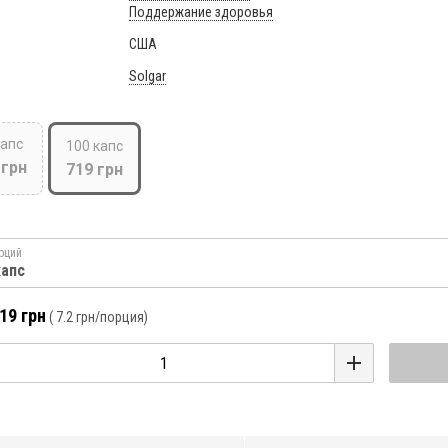
Поддержание здоровья
США
Solgar
капс
100 капс
 грн
719 грн
рций
капс
19 грн
(
7.2 грн
/порция)