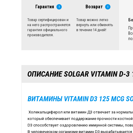
Гарантия
Возврат
i
i
Бе
Товар сертифицирован и
Товар можно легко
на него распространяется
вернуть или обменять
Пр
гарантия официального
в течение 14 дней!
Вс
производителя.
по
ОПИСАНИЕ SOLGAR VITAMIN D-3 1
ВИТАМИНЫ
VITAMIN
D
3 125
MCG
S
Холекальциферол или витамин Д3 отвечает за нормаль
который обеспечивает поддержание прочности костной 
D
3 способствует оздоровлению иммунной системы, пов
В человеческом организме витамин
D
3 вырабатывается