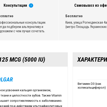
Консультации
Самовывоз из офи
i
сплатно
Бесплатно
офессиональные консультации.
Киев, улица Рогнединская 4а,
егда подберем альтернативу и
(метро Площадь Украинских 
дскажем с чем лучше сочетать.
25 MCG (5000 IU)
ХАРАКТЕР
OLGAR
Витамин D3 (как
холекальциферол)
ное усвоения кальция организмом,
ткани и целостности зубов. Также
Vitamin
ышает сопротивляемость к заболеванию.
 кожей под действием ультрафиолетовых