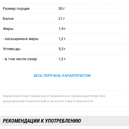
Размер порции:
30 г
Белок
21 г
Жиры
1,9 г
- насыщенные жиры
1,2 г
Углеводы
5,5 г
- в том числе сахар
1,2 г
ВЕСЬ ПЕРЕЧЕНЬ ХАРАКТЕРИСТИК
Характеристики товара могут изменяться производителям без
уведомления покупателей и не несет ответственности
РЕКОМЕНДАЦИИ К УПОТРЕБЛЕНИЮ