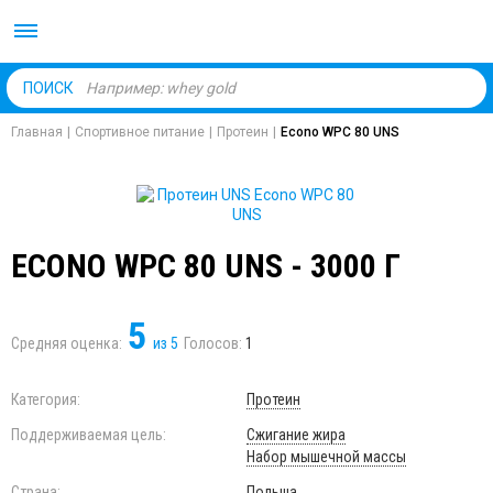
Body Market №1 магаз
ПОИСК
Главная
|
Спортивное питание
|
Протеин
|
Econo WPC 80 UNS
ECONO WPC 80 UNS - 3000 Г
5
Средняя оценка:
из
5
Голосов:
1
Категория:
Протеин
Поддерживаемая цель:
Сжигание жира
Набор мышечной массы
Страна:
Польша