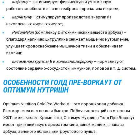
кофеину
– активизирует физическую и умственную
работоспособность за счет выброса адреналина в кровь;
карнитину
– стимулирует производство энергии из
накопленных жирных кислот;
PerforMelon
(комплексу фитохимических веществ арбуза) –
благодаря наличию цитруллина снижает мышечное утомление,
улучшает кровоснабжение мышечной ткани и обеспечивает
пампинг;
витаминам группы
B
и холекальциферолу
– нормализуют
состояние сердечно-сосудистой, иммунной, половой и т. д. систем.
ОСОБЕННОСТИ ГОЛД ПРЕ-ВОРКАУТ ОТ
ОПТИМУМ НУТРИШН
Optimum Nutrition Gold Pre-Workout – это порошковая добавка.
Растворяется она легко и быстро. Побочных реакций со стороны
ЖКТ не вызывает. Кроме того, Оптимум Нутришн Голд Пре-Воркаут
имеет приятный вкус с ароматом киви, синей малины, ананаса,
арбуза, зеленого яблока или фруктового пунша.