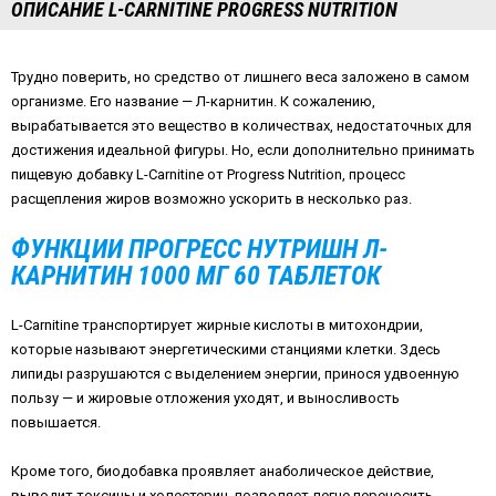
ОПИСАНИЕ L-CARNITINE PROGRESS NUTRITION
Трудно поверить, но средство от лишнего веса заложено в самом
организме. Его название — Л-карнитин. К сожалению,
вырабатывается это вещество в количествах, недостаточных для
достижения идеальной фигуры. Но, если дополнительно принимать
пищевую добавку L-Carnitine от Progress Nutrition, процесс
расщепления жиров возможно ускорить в несколько раз.
ФУНКЦИИ ПРОГРЕСС НУТРИШН Л-
КАРНИТИН 1000 МГ 60 ТАБЛЕТОК
L-Carnitine транспортирует жирные кислоты в митохондрии,
которые называют энергетическими станциями клетки. Здесь
липиды разрушаются с выделением энергии, принося удвоенную
пользу — и жировые отложения уходят, и выносливость
повышается.
Кроме того, биодобавка проявляет анаболическое действие,
выводит токсины и холестерин, позволяет легче переносить