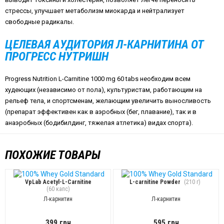
стрессы, улучшает метаболизм миокарда и нейтрализует
свободные радикалы.
ЦЕЛЕВАЯ АУДИТОРИЯ Л-КАРНИТИНА ОТ
ПРОГРЕСС НУТРИШН
Progress Nutrition L-Carnitine 1000 mg 60 tabs необходим всем
худеющих (независимо от пола), культуристам, работающим на
рельеф тела, и спортсменам, желающим увеличить выносливость
(препарат эффективен как в аэробных (бег, плавание), так и в
анаэробных (бодибилдинг, тяжелая атлетика) видах спорта).
ПОХОЖИЕ ТОВАРЫ
VpLab Acetyl-L-Carnitine
L-carnitine Powder
(210 г)
(60 капс)
Л-карнитин
Л-карнитин
399 грн
595 грн