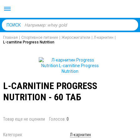
Body Market №1 магаз
ПОИСК
Главная
|
Спортивное питание
|
Жиросжигатели
|
Л-карнитин
|
L-carnitine Progress Nutrition
L-CARNITINE PROGRESS
NUTRITION - 60 ТАБ
Товар еще не оценили
Голосов:
0
Категория:
Л-карнитин