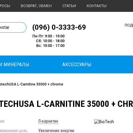
ПРОСЫ
ВОЗВРАТ, ОБМЕН
СТАТЬИ
КОНТАКТЫ
1 магазин спортивного питания
(096) 0-3333-69
ПОД
ivstar
Пн-Пт: 9:00 - 19:00
Сб: 10:00 - 18:00
Вс: 10:00 - 17:00
И МИНЕРАЛЫ
АКСЕССУАРЫ
iotechUSA L-Carnitine 35000 + chrome
TECHUSA L-CARNITINE 35000 + CHR
ия:
Л-карнитин
живаемая цель:
Увеличение энергии