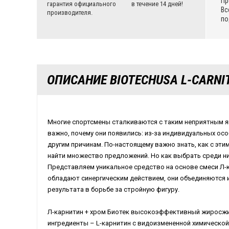
Пр
гарантия официального
в течение 14 дней!
Вс
производителя.
по
ОПИСАНИЕ BIOTECHUSA L-CARNIT
Многие спортсмены сталкиваются с таким неприятным я
важно, почему они появились: из-за индивидуальных осо
другим причинам. По-настоящему важно знать, как с эти
найти множество предложений. Но как выбрать среди н
Представляем уникальное средство на основе смеси Л-к
обладают синергическим действием, они объединяются 
результата в борьбе за стройную фигуру.
Л-карнитин + хром Биотек высокоэффективный жиросжи
ингредиенты –
L
-карнитин с видоизмененной химическо