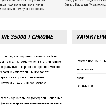
офессиональные консультации.
Киев, улица Рогнединская 4а,
егда подберем альтернативу и
(метро Площадь Украинских 
дскажем с чем лучше сочетать.
INE 35000 + CHROME
ХАРАКТЕР
влением, как жировые отложения. И не
Размер порции: 15 
бенностей телосложения, генетики или по
м справиться. На рынке спортпита можно
л карнитин
их самый качественный препарат?
арнитина и хрома. Эти элементы
хром
и помогают достичь желаемого
витамин В5
гатель с уникальной формулой. Основные
й формой и хром, незаменимое вещество в