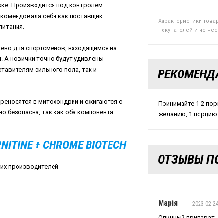
авке. Производится под контролем
рекомендовала себя как поставщик
Характеристики това
питания.
покупателей и не не
начено для спортсменов, находящимся на
м. А новички точно будут удивлены
авителям сильного пола, так и
РЕКОМЕНД
реносятся в митохондрии и сжигаются с
Принимайте 1-2 порц
о безопасна, так как оба компонента
желанию, 1 порцию 
ITINE + CHROME BIOTECH
ОТЗЫВЫ ПО
гих производителей
Марія
2023-02-2
Оличный припарат