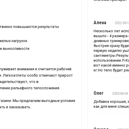
Алена
2022-09-1
етвенно повышаются результаты
Несколько лет испо
вышло - 4 размера 
желых нагрузок
дневных тренировка
быстрее сразу буде
 и выносливости
первую неделю ушло
сантиметры.Резуль
использовании Л-Ка
вот какой именно ре
служивает внимания и считается рабочей.
кг.Но тело будет р
ни. Легкоатлеты особо отмечают прирост
идетельствуют, что в
ление рельефного телосложения.
Олег
2020-04-04
газине. Мы предлагаем выгодные условия
Добавка хорошая, 
как для меня слишко
ать и заказывать.