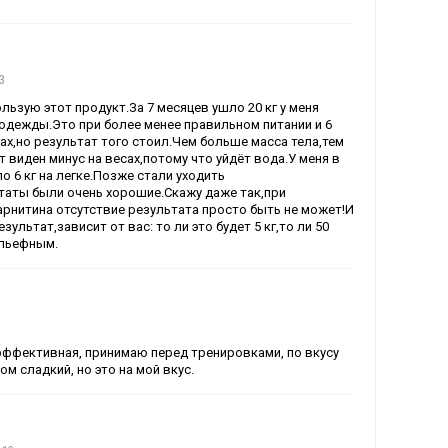
3
льзую этот продукт.За 7 месяцев ушло 20 кг у меня
одежды.Это при более менее правильном питании и 6
х,но результат того стоил.Чем больше масса тела,тем
т виден минус на весах,потому что уйдёт вода.У меня в
 6 кг на легке.Позже стали уходить
таты были очень хорошие.Скажу даже так,при
рнитина отсутствие результата просто быть не может!И
зультат,зависит от вас: то ли это будет 5 кг,то ли 50
ельефным.
эффективная, принимаю перед тренировками, по вкусу
м сладкий, но это на мой вкус.