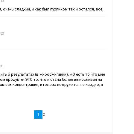
-13
, очень сладкий, и как был пухликом так и остался, все.
-03
-31
ить о результатах (в жиросжигании), НО есть то что мне
том продукте- ЭТО то, что я стала более выносливая на
илась концентрация, и голова не кружится на кардио, я
1
2