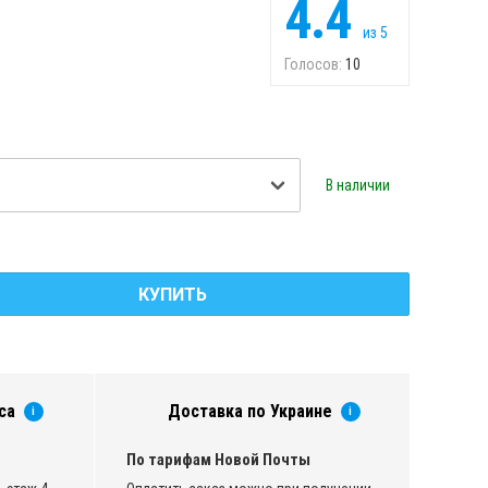
4.4
из
5
Голосов:
10
В наличии
КУПИТЬ
са
Доставка по Украине
i
i
По тарифам Новой Почты