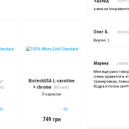
Эдуард
2019-11
а мне не понравился
Олег Б.
2019-10
Вкусно :)
Марина
2018-01
Мне еще рано говор
очень нравится в э
L-
BiotechUSA L-carnitine
тренировках, повыс
бодра и полна сил!!!
+ chrome
пс)
(60 капс)
Л-карнитин
(0)
(0)
749 грн