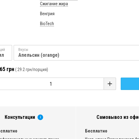
Сжигание жира
Венгрия
BioTech
ций
Вкусы
мл
Апельсин (orange)
65 грн
(
29.2 грн
/порция)
Консультации
Самовывоз из офи
i
сплатно
Бесплатно