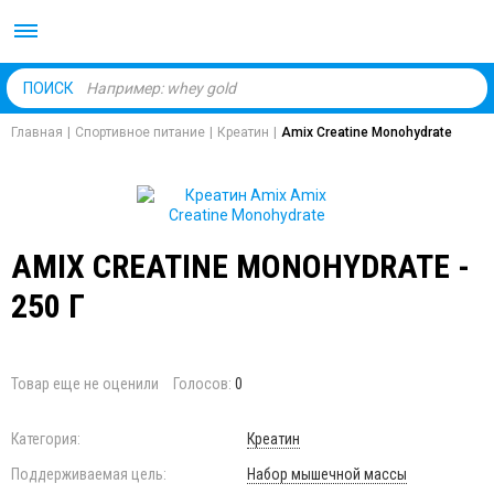
Body Market №1 магаз
ПОИСК
Главная
|
Спортивное питание
|
Креатин
|
Amix Creatine Monohydrate
AMIX CREATINE MONOHYDRATE -
250 Г
Товар еще не оценили
Голосов:
0
Категория:
Креатин
Поддерживаемая цель:
Набор мышечной массы