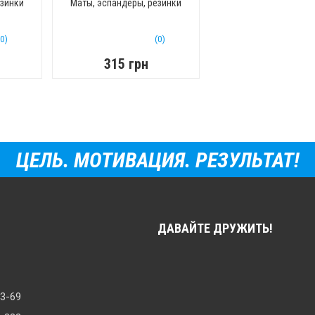
331
PowerPlay 4021
езинки
Маты, эспандеры, резинки
0-15-
Черный (33x15 см)
(0)
(0)
315 грн
ЦЕЛЬ. МОТИВАЦИЯ. РЕЗУЛЬТАТ!
ДАВАЙТЕ ДРУЖИТЬ!
33-69