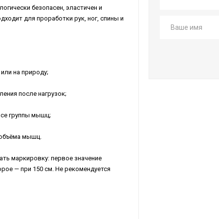
логически безопасен, эластичен и
дходит для проработки рук, ног, спины и
 или на природу;
ения после нагрузок;
все группы мышц;
 объёма мышц.
ать маркировку: первое значение
рое — при 150 см. Не рекомендуется