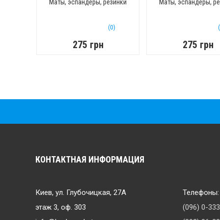
PowerPlay PP-4331
PowerPlay PP-4
Маты, эспандеры, резинки
Маты, эспандеры, р
Hand Grip Hard 40-45-50
Hand Grip Light 1
кг, Черный
20 кг, Голубой
(0)
275 грн
275 грн
КОНТАКТНАЯ ИНФОРМАЦИЯ
Киев, ул. Глубочицкая, 27А
Телефоны:
этаж 3, оф. 303
(096) 0-33