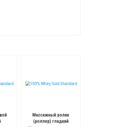
вой
Массажный ролик
й
(роллер) гладкий