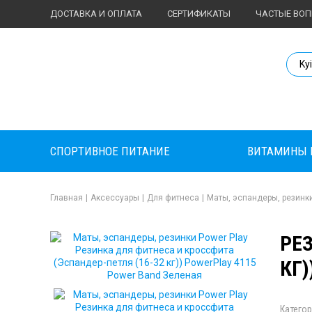
ДОСТАВКА И ОПЛАТА
СЕРТИФИКАТЫ
ЧАСТЫЕ ВО
Body Market №
Ky
СПОРТИВНОЕ ПИТАНИЕ
ВИТАМИНЫ 
Главная
|
Аксессуары
|
Для фитнеса
|
Маты, эспандеры, резинк
РЕ
КГ)
Категор