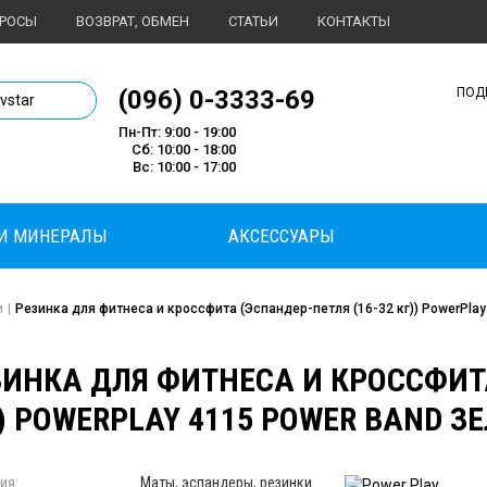
ПРОСЫ
ВОЗВРАТ, ОБМЕН
СТАТЬИ
КОНТАКТЫ
1 магазин спортивного питания
(096) 0-3333-69
ПОД
ivstar
Пн-Пт: 9:00 - 19:00
Сб: 10:00 - 18:00
Вс: 10:00 - 17:00
И МИНЕРАЛЫ
АКСЕССУАРЫ
и
|
Резинка для фитнеса и кроссфита (Эспандер-петля (16-32 кг)) PowerPla
ЗИНКА ДЛЯ ФИТНЕСА И КРОССФИТА
) POWERPLAY 4115 POWER BAND З
ия:
Маты, эспандеры, резинки