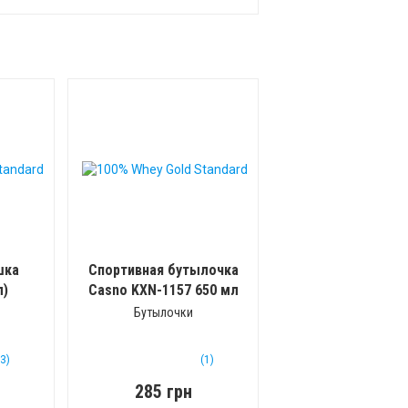
шка
Спортивная бутылочка
л)
Casno KXN-1157 650 мл
Салатовая
(650 мл)
Бутылочки
(3)
(1)
285 грн