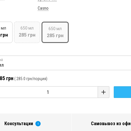
Casno
 мл
650 мл
650 мл
 грн
285 грн
285 грн
ий
мл
85 грн
(
285.0 грн
/порция)
Консультации
Самовывоз из офи
i