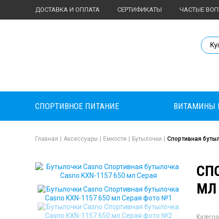
ДОСТАВКА И ОПЛАТА
СЕРТИФИКАТЫ
ЧАСТЫЕ ВО
Body Market №
Ky
СПОРТИВНОЕ ПИТАНИЕ
ВИТАМИНЫ 
Главная
|
Аксессуары
|
Емкости
|
Бутылочки
|
Спортивная бутыл
СП
МЛ
Категор