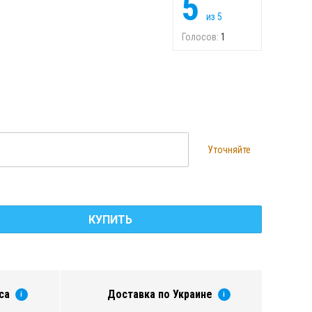
5
из
5
Голосов:
1
Уточняйте
КУПИТЬ
са
Доставка по Украине
i
i