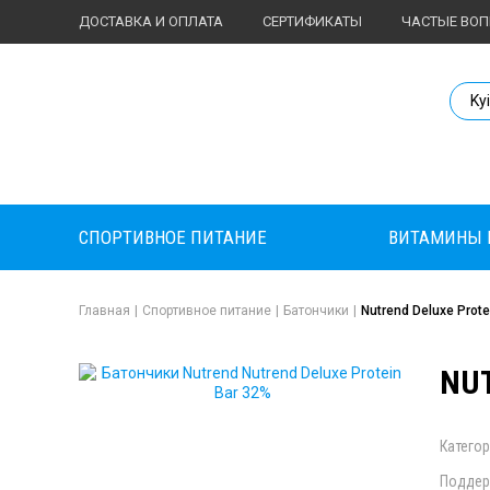
ДОСТАВКА И ОПЛАТА
СЕРТИФИКАТЫ
ЧАСТЫЕ ВО
Body Market №
Ky
СПОРТИВНОЕ ПИТАНИЕ
ВИТАМИНЫ 
Главная
|
Спортивное питание
|
Батончики
|
Nutrend Deluxe Prote
NUT
Категор
Поддер