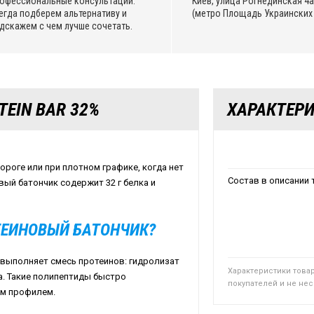
офессиональные консультации.
Киев, улица Рогнединская 4а,
егда подберем альтернативу и
(метро Площадь Украинских 
дскажем с чем лучше сочетать.
TEIN BAR 32%
ХАРАКТЕР
 дороге или при плотном графике, когда нет
Состав в описании 
ый батончик содержит 32 г белка и
ТЕИНОВЫЙ БАТОНЧИК?
nd выполняет смесь протеинов: гидролизат
Характеристики това
а. Такие полипептиды быстро
покупателей и не не
ым профилем.