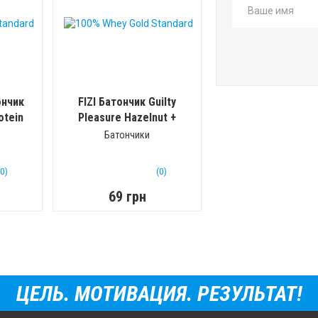
ончик
FIZI Батончик Guilty
otein
Pleasure Hazelnut +
Caramel (Фундук +
1 г)
Батончики
карамель)
(45 г)
(0)
(0)
69 грн
ЦЕЛЬ. МОТИВАЦИЯ. РЕЗУЛЬТАТ!