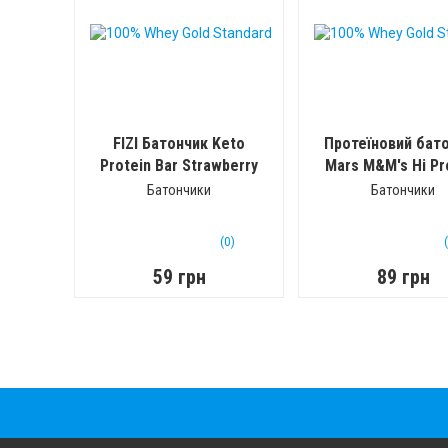
FIZI Батончик Keto
Протеїновий бат
Protein Bar Strawberry
Mars M&M's Hi Pr
+ Almond (Клубника-
Bar Шоколад
(5
Батончики
Батончики
миндаль)
(45 г)
(0)
59 грн
89 грн