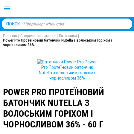
Body Market №1 магаз
ПОИСК
Главная
|
Спортивное питание
|
Батончики
|
Power Pro Протеїновий батончик Nutella з волоським горіхом і
чорносливом 36%
POWER PRO ПРОТЕЇНОВИЙ
БАТОНЧИК NUTELLA З
ВОЛОСЬКИМ ГОРІХОМ І
ЧОРНОСЛИВОМ 36% - 60 Г