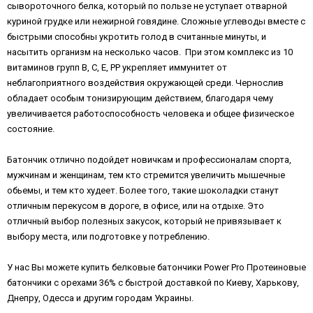
сывороточного белка, который по пользе не уступает отварной
куриной грудке или нежирной говядине. Сложные углеводы вместе с
быстрыми способны укротить голод в считанные минуты, и
насытить организм на несколько часов. При этом комплекс из 10
витаминов групп B, C, E, PP укрепляет иммунитет от
неблагоприятного воздействия окружающей среди. Чернослив
обладает особым тонизирующим действием, благодаря чему
увеличивается работоспособность человека и общее физическое
состояние.
Батончик отлично подойдет новичкам и профессионалам спорта,
мужчинам и женщинам, тем кто стремится увеличить мышечные
обьемы, и тем кто худеет. Более того, такие шоколадки станут
отличным перекусом в дороге, в офисе, или на отдыхе. Это
отличный выбор полезных закусок, который не привязывает к
выбору места, или подготовке у потреблению.
У нас Вы можете купить белковые батончики Power Pro Протеиновые
батончики с орехами 36% с быстрой доставкой по Киеву, Харькову,
Днепру, Одесса и другим городам Украины.