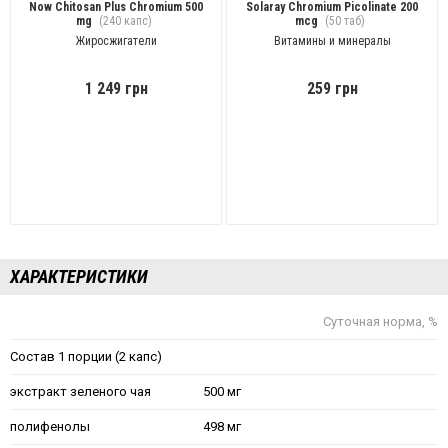
Now Chitosan Plus Chromium 500
Solaray Chromium Picolinate 200
mg
(240 капс)
mcg
(50 таб)
Жиросжигатели
Витамины и минералы
1 249 грн
259 грн
ХАРАКТЕРИСТИКИ
Суточная норма, %
Состав 1 порции (2 капс)
экстракт зеленого чая
500 мг
полифенолы
498 мг