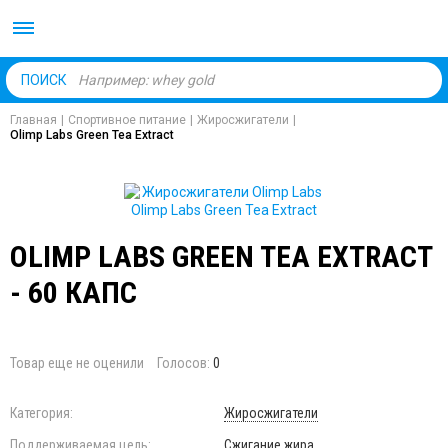
Body Market №1 магаз
ПОИСК
Главная
|
Спортивное питание
|
Жиросжигатели
|
Olimp Labs Green Tea Extract
OLIMP LABS GREEN TEA EXTRACT
- 60 КАПС
Товар еще не оценили
Голосов:
0
Категория:
Жиросжигатели
Поддерживаемая цель:
Сжигание жира