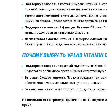
Поддержка здоровья костей и зубов
: Витамин D3 с
что необходимо для поддержания плотности костей и 
Укрепление иммунной системы
: Витамин D3 помога
иммунной системы, способствуя защите организма от и
Поддержка мышечной функции
: Витамин D3 спосо
мышц, предотвращая мышечную слабость.
Легкая усвояемость
: Витамин D3 в форме холекальц
биодоступностью, что делает его максимально эффек
ПОЧЕМУ ВЫБРАТЬ VPLAB VITAMIN D
Поддержка здоровья круглый год
: Витамин D3 особ
недостаток солнечного света снижает естественную в
Высокая биодоступность
: Продукт содержит витами
обеспечивает максимальную пользу для организма.
Без глютена и лактозы
: Продукт подходит для людей
Рекомендация по приему:
Принимайте по 1 капсуле в 
врача.