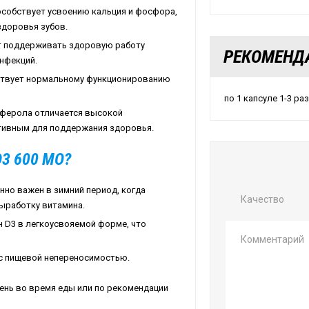
пособствует усвоению кальция и фосфора,
здоровья зубов.
ет поддерживать здоровую работу
РЕКОМЕНД
нфекций.
бствует нормальному функционированию
по 1 капсуле 1-3 ра
иферола отличается высокой
тивным для поддержания здоровья.
3 600 МО?
енно важен в зимний период, когда
Качество
ыработку витамина.
н D3 в легкоусвояемой форме, что
 с пищевой непереносимостью.
день во время еды или по рекомендации