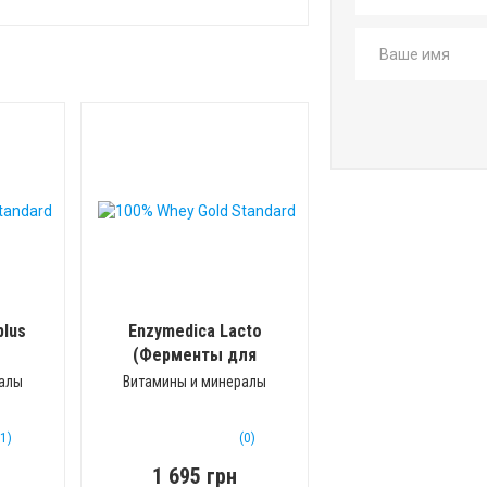
plus
Enzymedica Lacto
(Ферменты для
переваривания
ралы
Витамины и минералы
лактозы)
(90 капс)
(1)
(0)
1 695 грн