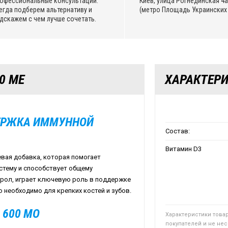
офессиональные консультации.
Киев, улица Рогнединская 4а,
егда подберем альтернативу и
(метро Площадь Украинских 
дскажем с чем лучше сочетать.
0 МЕ
ХАРАКТЕР
ДДЕРЖКА ИММУННОЙ
Состав:
Витамин D3
евая добавка, которая помогает
стему и способствует общему
ерол, играет ключевую роль в поддержке
 необходимо для крепких костей и зубов.
 600 МО
Характеристики това
покупателей и не не