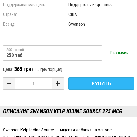
Поддерживаемая цель:
Поддержание здоровья
Страна:
США
Бренд:
Swanson
250 порций
В наличии
250 таб
365 грн
Цена:
(
1.5 грн
/порция)
КУПИТЬ
ОПИСАНИЕ SWANSON KELP IODINE SOURCE 225 MCG
Swanson Kelp Iodine Source — пищевая добавка на основе
атлантических морских водорослей келп, являющихся природным