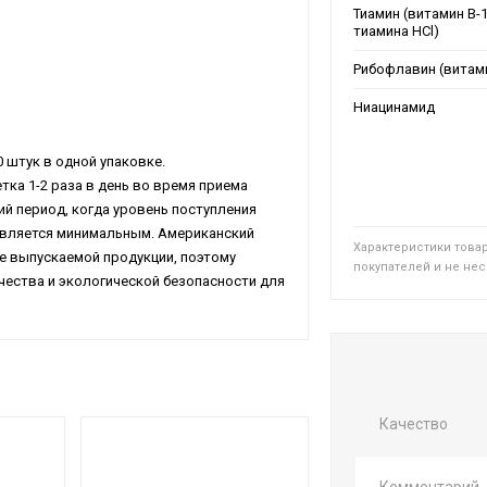
Тиамин (витамин B-1
тиамина HCl)
Рибофлавин (витами
Ниацинамид
 штук в одной упаковке.
ка 1-2 раза в день во время приема
ий период, когда уровень поступления
 является минимальным. Американский
Характеристики това
е выпускаемой продукции, поэтому
покупателей и не не
ества и экологической безопасности для
Качество