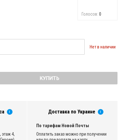
Голосов:
0
Нет в наличии
КУПИТЬ
са
Доставка по Украине
i
i
По тарифам Новой Почты
 этаж 4,
Оплатить заказ можно при получении
Героев)
или по предоплате на карту.