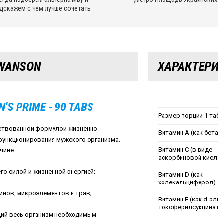
дскажем с чем лучше сочетать.
SWANSON
ХАРАКТЕР
N
'
S
PRIME
- 90
TABS
Размер порции 1 та
ствованной формулой жизненно
Витамин А (как бет
функционирования мужского организма.
Витамин С (в виде
чине:
аскорбиновой кисл
о силой и жизненной энергией;
Витамин D (как
холекальциферол)
инов, микроэлементов и трав;
Витамин Е (как d-ал
токоферилсукцинат
ий весь организм необходимым