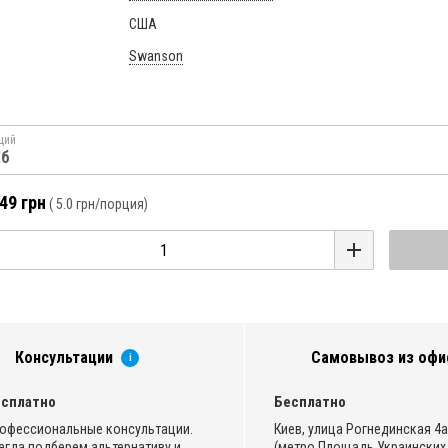
США
Swanson
ций
аб
49 грн
(
5.0 грн
/порция)
Консультации
Самовывоз из офи
i
сплатно
Бесплатно
офессиональные консультации.
Киев, улица Рогнединская 4а,
егда подберем альтернативу и
(метро Площадь Украинских 