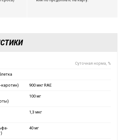
ИСТИКИ
Суточная норма, %
блетка
а-каротин)
900 мкг RAE
100 мг
оты)
1,3 мкг
ьфа-
40 мг
)