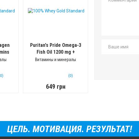
lagen
Puritan's Pride Omega-3
mins
Fish Oil 1200 mg +
Vitamin D3
(90 гел.капс)
ралы
Витамины и минералы
(0)
(0)
649 грн
ЦЕЛЬ. МОТИВАЦИЯ. РЕЗУЛЬТАТ!