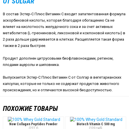
ОТ SOLGAR
В состав Эстер-С Плюс Витамин С входит запатентованная формула
аскорбиновой кислоты, которая благодаря обогащению Ca не
влияет на кислотность желудочного сока и за счет активных
метаболитов (L-треониновой, ликсоновой и ксилоновой кислоты) в
2 раза дольше удерживается в клетках. Расщепляется такая форма
также в 2 раза быстрее.
Продукт дополнен цитрусовыми биофлавоноидами, ретином,
плодами ацеролы и шиповника.
Выпускается Эстер-С Плюс Витамин С от Солгар в вегетарианских
капсулах, которые не только не содержат продуктов животного
происхождения, но и отличаются высокой биодоступностью.
ПОХОЖИЕ ТОВАРЫ
Now Collagen Peptides Powder
Biotech Vitamin C 500 mg
(227 г)
(120 таб)