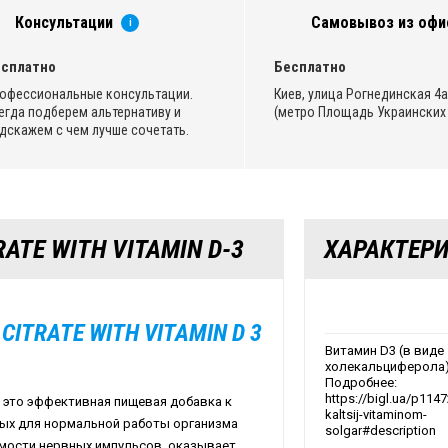
Консультации
Самовывоз из офи
i
сплатно
Бесплатно
офессиональные консультации.
Киев, улица Рогнединская 4а,
егда подберем альтернативу и
(метро Площадь Украинских 
дскажем с чем лучше сочетать.
ATE WITH VITAMIN D-3
ХАРАКТЕР
ITRATE WITH VITAMIN D 3
Витамин D3 (в виде
холекальциферола
Подробнее:
https://bigl.ua/p114
 это эффективная пищевая добавка к
kaltsij-vitaminom-
ных для нормальной работы организма
solgar#description
мости нервных импульсов, оказывает