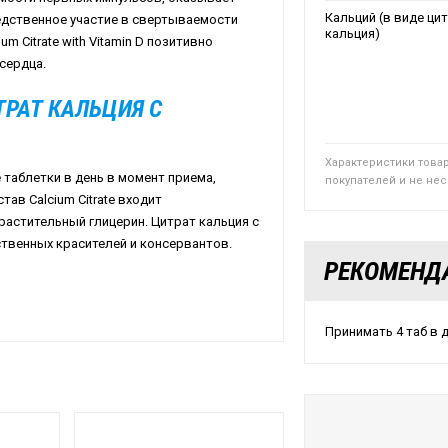
Кальций (в виде ци
едственное участие в свертываемости
кальция)
ium
Citrate
with
Vitamin
D
позитивно
сердца.
ТРАТ КАЛЬЦИЯ С
Характеристики това
таблетки в день в момент приема,
покупателей и не не
остав
Calcium
Citrate
входит
астительный глицерин. Цитрат кальция с
твенных красителей и консервантов.
РЕКОМЕНД
Принимать 4 таб в 