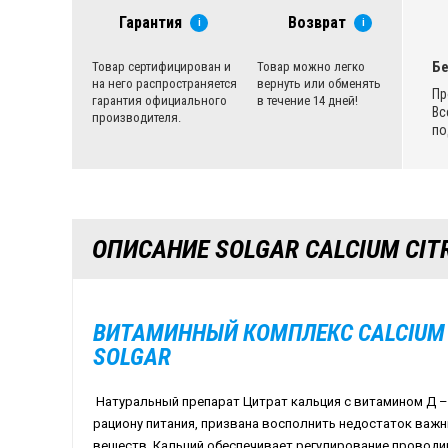
Гарантия
Возврат
i
i
Бе
Товар сертифицирован и
Товар можно легко
на него распространяется
вернуть или обменять
Пр
гарантия официального
в течение 14 дней!
Вс
производителя.
по
ОПИСАНИЕ SOLGAR CALCIUM CITR
ВИТАМИННЫЙ КОМПЛЕКС CALCIUM C
SOLGAR
Натуральный препарат Цитрат кальция с витамином Д –
рациону питания, призвана восполнить недостаток важ
веществ. Кальций обеспечивает регулирование проводи