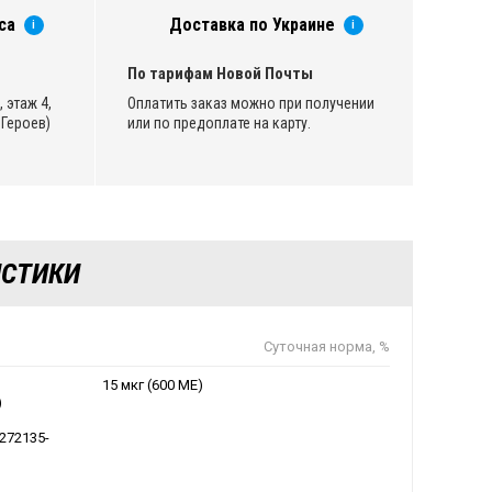
са
Доставка по Украине
i
i
По тарифам Новой Почты
 этаж 4,
Оплатить заказ можно при получении
Героев)
или по предоплате на карту.
ИСТИКИ
Суточная норма, %
15 мкг (600 МЕ)
)
7272135-