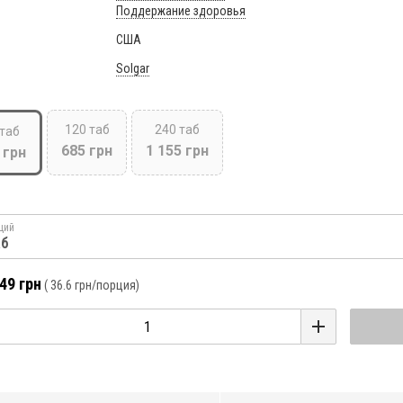
Поддержание здоровья
США
Solgar
120 таб
240 таб
 таб
685 грн
1 155 грн
 грн
ций
аб
49 грн
(
36.6 грн
/порция)