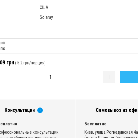
США
Solaray
ций
апс
09 грн
(
5.2 грн
/порция)
Консультации
Самовывоз из офи
i
сплатно
Бесплатно
офессиональные консультации.
Киев, улица Рогнединская 4а,
егда подберем альтернативу и
(метро Площадь Украинских 