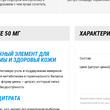
дскажем с чем лучше сочетать.
E 50 МГ
ХАРАКТЕР
АЖНЫЙ ЭЛЕМЕНТ ДЛЯ
МЫ И ЗДОРОВЬЯ КОЖИ
Состав:
Цинк (цитрат цинка)
 ключевую роль в поддержании иммунной
я метаболизма и гормонального баланса.
ю форму цинка — цитрат, который легко
биодоступность.
ЦИТРАТА
Характеристики това
покупателей и не не
ю, что делает его идеальным выбором