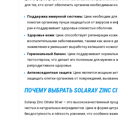
для тех, кто хочет обеспечить организм необходимым к
Поддержка иммунной системы
: Цинк необходим дл
помогая организму лучше защищаться от вирусов и ин
ран и поддерживает здоровье слизистых оболочек.
Здоровье кожи
: Цинк способствует регенерации кожи
воспалительными заболеваниями, такими как акне и д
заживления и уменьшает выработку излишнего кожног
Гормональный баланс
: Цинк поддерживает нормальн
тестостерона, что делает его полезным для мужчин и 
репродуктивное здоровье.
Антиоксидантная защита
: Цинк является мощным ан
защищать клетки организма от повреждений, вызванн
ПОЧЕМУ ВЫБРАТЬ SOLARAY ZINC CI
Solaray Zinc Citrate 50 мг — это высококачественный пр
чистых и натуральных ингредиентов. Цинк в форме цит
биодоступность и лёгкость усвоения, что особенно важ