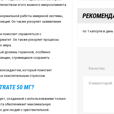
оличеством этого важного микроэлемента.
РЕКОМЕНД
я нормальной работы иммунной системы,
фекций. Он также ускоряет заживление
по 1 капсуле в день
 и помогает справляться с
ерматит. Он также ускоряет процессы
о жира.
ый уровень гормонов, особенно
женщин, стремящихся сохранить
Качество
тиоксидантом, который помогает
ых окислительным стрессом.
TRATE 50 МГ?
одукт, созданный с использованием только
рата обеспечивает максимальную
но для людей с чувствительной