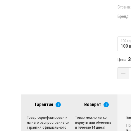
Страна:
Бренд:
100 по
100 
3
Цена:
Гарантия
Возврат
i
i
Бе
Товар сертифицирован и
Товар можно легко
на него распространяется
вернуть или обменять
Пр
гарантия официального
в течение 14 дней!
Вс