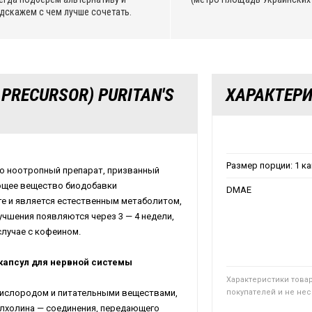
дскажем с чем лучше сочетать.
PRECURSOR) PURITAN'S
ХАРАКТЕР
Размер порции: 1 к
о ноотропный препарат, призванный
ующее вещество биодобавки
DMAE
е и является естественным метаболитом,
чшения появляются через 3 — 4 недели,
лучае с кофеином.
 капсул для нервной системы
Характеристики това
кислородом и питательными веществами,
покупателей и не не
илхолина — соединения, передающего