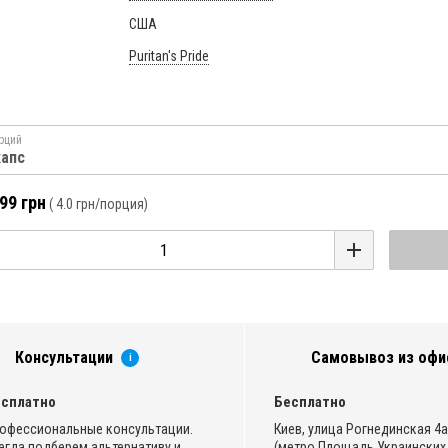
США
Puritan's Pride
рций
капс
99 грн
(
4.0 грн
/порция)
Консультации
Самовывоз из офи
i
сплатно
Бесплатно
офессиональные консультации.
Киев, улица Рогнединская 4а,
егда подберем альтернативу и
(метро Площадь Украинских 