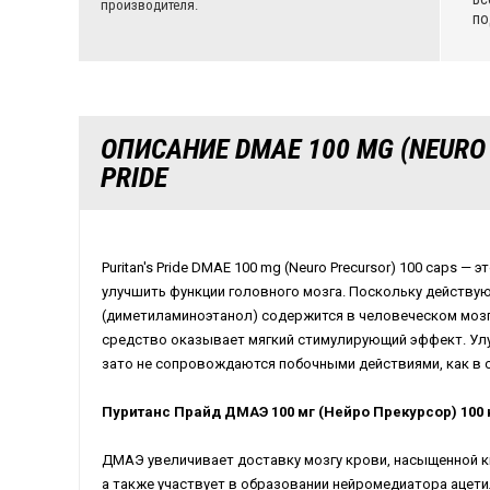
производителя.
по
ОПИСАНИЕ DMAE 100 MG (NEURO 
PRIDE
Puritan
'
s
Pride
DMAE
100
mg
(
Neuro
Precursor
) 100
caps
— эт
улучшить функции головного мозга. Поскольку действ
(диметиламиноэтанол) содержится в человеческом мозг
средство оказывает мягкий стимулирующий эффект. Улу
зато не сопровождаются побочными действиями, как в с
Пуританс Прайд ДМАЭ 100 мг (Нейро Прекурсор) 100
ДМАЭ увеличивает доставку мозгу крови, насыщенной 
а также участвует в образовании нейромедиатора ацет