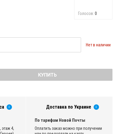
Голосов:
0
Нет в наличии
КУПИТЬ
са
Доставка по Украине
i
i
По тарифам Новой Почты
 этаж 4,
Оплатить заказ можно при получении
Героев)
или по предоплате на карту.