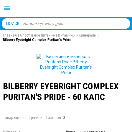
Body Market №1 магаз
ПОИСК
Главная
|
Спортивное питание
|
Витамины и минералы
|
Bilberry Eyebright Complex Puritan's Pride
BILBERRY EYEBRIGHT COMPLEX
PURITAN'S PRIDE - 60 КАПС
Товар еще не оценили
Голосов:
0