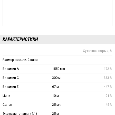
ХАРАКТЕРИСТИКИ
Суточная норма, %
Размер порции: 2 капс
Витамин А
1550 мкг
172 %
Витамин С
300 мг
333 %
Витамин Е
67 мг
447 %
Цинк
10 мг
91 %
Селен
25 мкг
45 %
Экстракт очанки (4:1)
25 мг