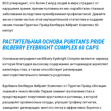
ВОЗ утверждает, что более 2 млрд людей в мире страдают от
нарушения зрения, причем половина из них «заработали» глазные
заболевания вследствие пренебрежения профилактикой. Давайте
же не станем частью этой неутешительной статистики и подарим
своим глазам Пуританс Прайд Билберри Айбрайт Комплекс 60
капсул.
РАСТИТЕЛЬНАЯ ОСНОВА PURITAN'S PRIDE
BILBERRY EYEBRIGHT COMPLEX 60 CAPS
Основным ингредиентом
Bilberry
Eyebright
Complex
является
черника
,
которая благодаря высокому содержанию антоцианидов укрепляет
капилляры глаз, а также способствует регенерации
светочувствительного пигмента родопсина.
Вдобавок Билберри Айбрайт Комплекс от Пуритан Прайд обогащен
очанкой
и
гинкго
билоба
. Первая снимает воспаление глаз и
предотвращает помутнение хрусталика и роговицы, а второй
расширяет кровеносные сосуды, улучшая трофику сетчатки,
замедляет дегенерацию желтого пятна и эффективно борется с