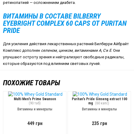
ретинопатией — осложнением диабета.
ВИТАМИНЫ В СОСТАВЕ BILBERRY
EYEBRIGHT COMPLEX 60 CAPS ОТ PURITAN
PRIDE
Для усиления действия лекарственных растений Билберри Айбрайт
Комплекс дополнен
селеном
,
цинком
,
витаминами
А
,
С
и
Е
. Они
улучшают остроту зрения и нейтрализуют свободные радикалы,
которые образуются под влиянием световых лучей.
ПОХОЖИЕ ТОВАРЫ
Multi Men's Prime Swanson
Puritan's Pride Ginseng extract 100
(90 таб)
mg
(60 капс)
Витамины и минералы
Витамины и минералы
449 грн
235 грн