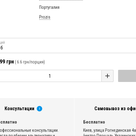
Португалия
Prozis
ций
аб
99 грн
(
6.6 грн
/порция)
Консультации
Самовывоз из офи
i
сплатно
Бесплатно
офессиональные консультации.
Киев, улица Рогнединская 4а,
егда подберем альтернативу и
(метро Площадь Украинских 