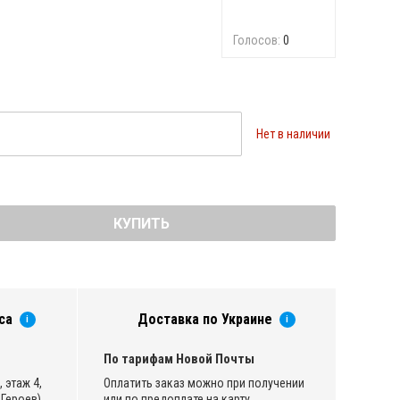
Голосов:
0
Нет в наличии
КУПИТЬ
са
Доставка по Украине
i
i
По тарифам Новой Почты
 этаж 4,
Оплатить заказ можно при получении
Героев)
или по предоплате на карту.