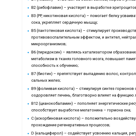
B2 (рибофлавин) – участвует в выработке эритроцито
B3 (PP, никотиновая кислота) – помогает белку усваив
сока, укрепляет сердечную мышцу;
B5 (пантотеновая кислота) – стимулирует производс
противовоспалительным эффектом, и антител, нейтра
микроорганизмов;
B6 (пиридоксин) – являясь катализатором образован
метаболизм в тканях головного мозга, повышает памя
способность к обучению;
B7 (биотин) – препятствует выпадению волос, контро
сальных желез;
B9 (фолиевая кислота) – стимулируя синтез гормонов 
оздоровляет печень, благотворно влияет на функцию 
B12 (цианокобаламин) – пополняет энергетические ре
способствует выработке мелатонина – гормона сна;
C (аскорбиновая кислота) – положительно воздейству
прохождение регенеративных процессов;
D (кальциферол) – содействует усвоению кальция, ре