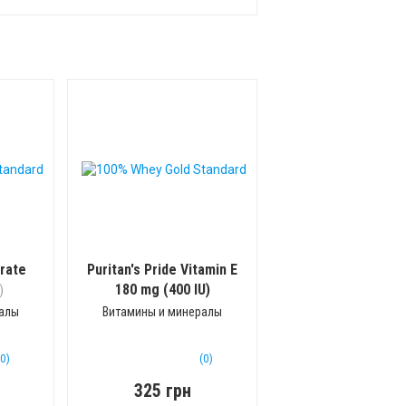
rate
Puritan's Pride Vitamin E
180 mg (400 IU)
)
(50 капс)
ралы
Витамины и минералы
(0)
(0)
325 грн