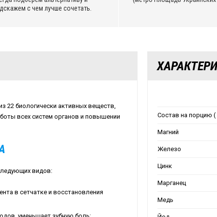
дскажем с чем лучше сочетать.
ХАРАКТЕР
 из 22 биологически активных веществ,
Состав на порцию ( 
аботы всех систем органов и повышении
Магний
А
Железо
Цинк
следующих видов:
Марганец
мента в сетчатке и восстановления
Медь
водов, уменьшает зубную боль;
Йод