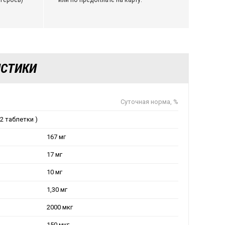
ИСТИКИ
Суточная норма, %
2 таблетки )
167 мг
17 мг
10 мг
1,30 мг
2000 мкг
150 мкг