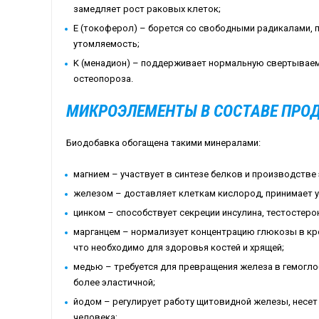
замедляет рост раковых клеток;
E (токоферол) – борется со свободными радикалами,
утомляемость;
K (менадион) – поддерживает нормальную свертываем
остеопороза.
МИКРОЭЛЕМЕНТЫ В СОСТАВЕ ПРО
Биодобавка обогащена такими минералами:
магнием – участвует в синтезе белков и производстве
железом – доставляет клеткам кислород, принимает у
цинком – способствует секреции инсулина, тестостеро
марганцем – нормализует концентрацию глюкозы в кро
что необходимо для здоровья костей и хрящей;
медью – требуется для превращения железа в гемоглоб
более эластичной;
йодом – регулирует работу щитовидной железы, несет 
человека;