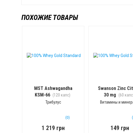
ПОХОЖИЕ ТОВАРЫ
MST Ashwagandha
Swanson Zinc Cit
KSM-66
30 mg
(120 капс)
(60 капс
Трибулус
Витамины и мине
(0)
1 219 грн
149 грн