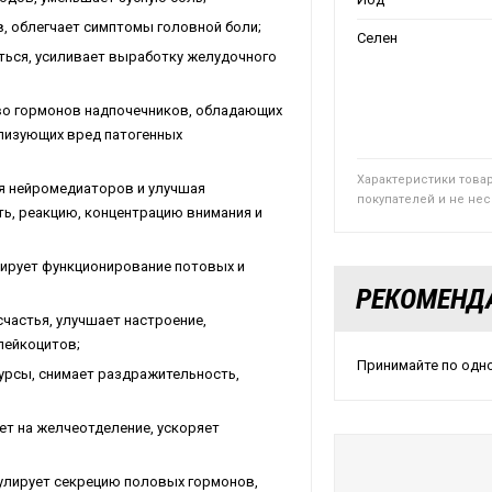
в, облегчает симптомы головной боли;
Селен
аться, усиливает выработку желудочного
тво гормонов надпочечников, обладающих
лизующих вред патогенных
Характеристики това
ия нейромедиаторов и улучшая
покупателей и не не
ть, реакцию, концентрацию внимания и
лирует функционирование потовых и
РЕКОМЕНД
счастья, улучшает настроение,
лейкоцитов;
Принимайте по одно
сурсы, снимает раздражительность,
ет на желчеотделение, ускоряет
гулирует секрецию половых гормонов,