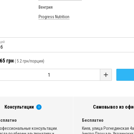
Венгрия
Progress Nutrition
ций
аб
65 грн
(
5.2 грн
/порция)
Консультации
Самовывоз из офи
i
сплатно
Бесплатно
офессиональные консультации.
Киев, улица Рогнединская 4а,
егда подберем альтернативу и
(метро Площадь Украинских 