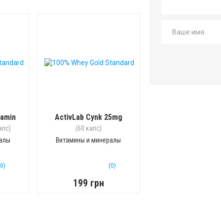
tamin
ActivLab Сynk 25mg
апс)
(60 капс)
ралы
Витамины и минералы
(0)
(0)
199 грн