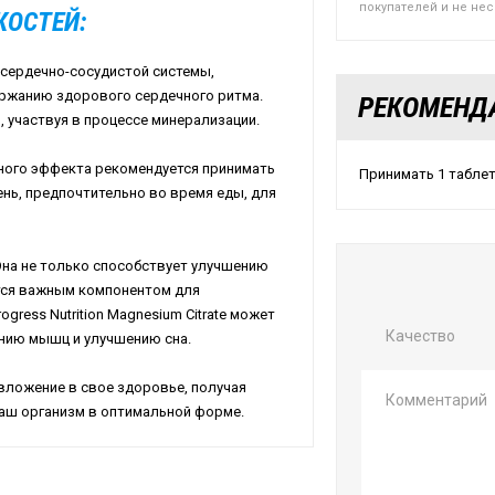
покупателей и не не
КОСТЕЙ:
сердечно-сосудистой системы,
ержанию здорового сердечного ритма.
РЕКОМЕНД
, участвуя в процессе минерализации.
ого эффекта рекомендуется принимать
Принимать 1 таблет
 день, предпочтительно во время еды, для
на не только способствует улучшению
ется важным компонентом для
ress Nutrition Magnesium Citrate может
Качество
ению мышц и улучшению сна.
е вложение в свое здоровье, получая
аш организм в оптимальной форме.