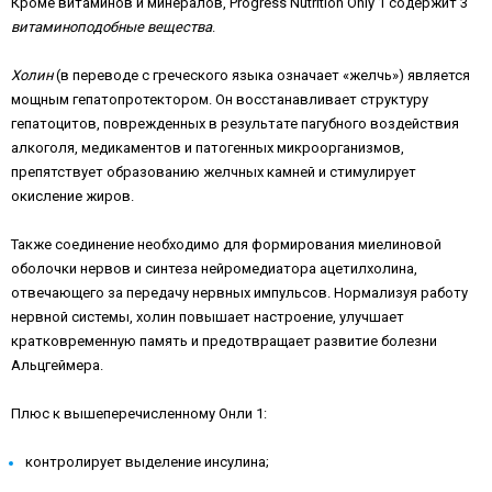
Кроме витаминов и минералов, Progress Nutrition Only 1 содержит 3
витаминоподобные вещества
.
Холин
(в переводе с греческого языка означает «желчь») является
мощным гепатопротектором. Он восстанавливает структуру
гепатоцитов, поврежденных в результате пагубного воздействия
алкоголя, медикаментов и патогенных микроорганизмов,
препятствует образованию желчных камней и стимулирует
окисление жиров.
Также соединение необходимо для формирования миелиновой
оболочки нервов и синтеза нейромедиатора ацетилхолина,
отвечающего за передачу нервных импульсов. Нормализуя работу
нервной системы, холин повышает настроение, улучшает
кратковременную память и предотвращает развитие болезни
Альцгеймера.
Плюс к вышеперечисленному Онли 1:
контролирует выделение инсулина;