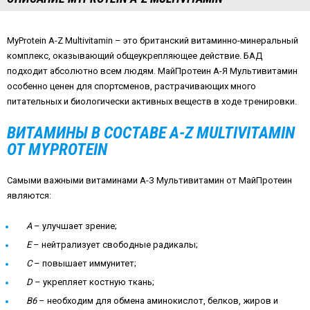
MyProtein A-Z Multivitamin – это британский витаминно-минеральный
комплекс, оказывающий общеукрепляющее действие. БАД
подходит абсолютно всем людям. МайПротеин А-Я Мультивитамин
особенно ценен для спортсменов, растрачивающих много
питательных и биологически активных веществ в ходе тренировки.
ВИТАМИНЫ В СОСТАВЕ A-Z MULTIVITAMIN
ОТ MYPROTEIN
Самыми важными витаминами А-З Мультивитамин от МайПротеин
являются:
А
– улучшает зрение;
Е
– нейтрализует свободные радикалы;
С
– повышает иммунитет;
D
– укрепляет костную ткань;
В6
– необходим для обмена аминокислот, белков, жиров и