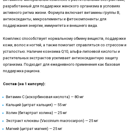
разработанный для поддержки женского организма в условиях
активного ритма жизни. Формула включает витамины группы B,
антиоксиданты, микроэлементы и фитокомпоненты для
поддержания энергии, иммунитета и внешнего вида.
Комплекс способствует нормальному обмену веществ, поддержке
кожи, волос и ногтей, а также помогает справляться со стрессом и
усталостью. Наличие коэнзима Q10, альфа-липоевой кислоты и
растительных экстрактов усиливает антиоксидантную защиту
организма. Подходит для ежедневного применения как базовая
поддержка рациона.
Состав (на 1 капсулу):
Витамин C (аскорбиновая кислота) — 80 мг
Кальций (цитрат кальция) — 55 мг
Холин (битартрат холина) — 25 мг
Экстракт клюквы (Vaccinium macrocarpon) — 25 мг
Магний (цитрат магния) — 25 мг