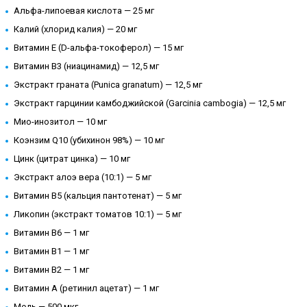
Альфа-липоевая кислота — 25 мг
Калий (хлорид калия) — 20 мг
Витамин E (D-альфа-токоферол) — 15 мг
Витамин B3 (ниацинамид) — 12,5 мг
Экстракт граната (Punica granatum) — 12,5 мг
Экстракт гарцинии камбоджийской (Garcinia cambogia) — 12,5 мг
Мио-инозитол — 10 мг
Коэнзим Q10 (убихинон 98%) — 10 мг
Цинк (цитрат цинка) — 10 мг
Экстракт алоэ вера (10:1) — 5 мг
Витамин B5 (кальция пантотенат) — 5 мг
Ликопин (экстракт томатов 10:1) — 5 мг
Витамин B6 — 1 мг
Витамин B1 — 1 мг
Витамин B2 — 1 мг
Витамин A (ретинил ацетат) — 1 мг
Медь — 500 мкг