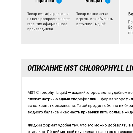
Гарантия
Возврат
i
i
Бе
Товар сертифицирован и
Товар можно легко
на него распространяется
вернуть или обменять
Пр
гарантия официального
в течение 14 дней!
Вс
производителя.
по
ОПИСАНИЕ MST CHLOROPHYLL LI
MST Chlorophyll Liquid — жидкий хлорофилл в удобном 
служит натрий-медный хлорофиллин — форма хлорофилл
использовать ежедневно. Такой продукт обычно выбир
водного баланса и как часть привычки пить больше жидк
Жидкий формат удобен тем, что его можно добавлять в 
отдельно. Лёгкий мятный вкус делает напиток освежающ