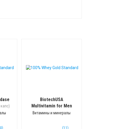
idase
BiotechUSA
Multivitamin for Men
 капс)
(60 таб)
ралы
Витамины и минералы
(0)
(11)