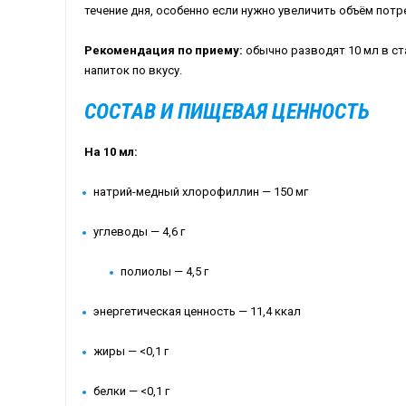
течение дня, особенно если нужно увеличить объём пот
Рекомендация по приему:
обычно разводят 10 мл в ст
напиток по вкусу.
СОСТАВ И ПИЩЕВАЯ ЦЕННОСТЬ
На 10 мл:
натрий-медный хлорофиллин — 150 мг
углеводы — 4,6 г
полиолы — 4,5 г
энергетическая ценность — 11,4 ккал
жиры — <0,1 г
белки — <0,1 г