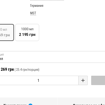
Германия
MST
1000 мл
0 мл
2 195 грн
69 грн
ций
мл
 269 грн
(
25.4 грн
/порция)