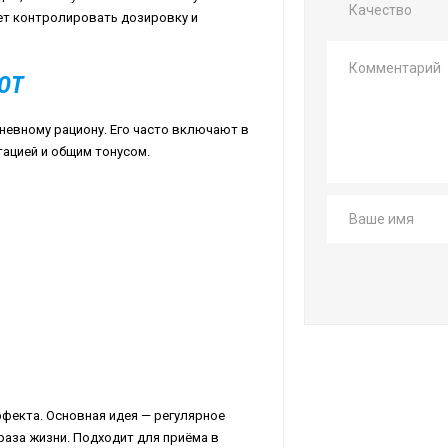
Качество
ет контролировать дозировку и
ЮТ
евному рациону. Его часто включают в
ацией и общим тонусом.
ффекта. Основная идея — регулярное
раза жизни. Подходит для приёма в