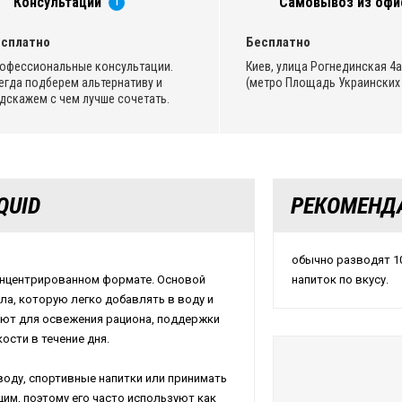
Консультации
Самовывоз из офи
i
сплатно
Бесплатно
офессиональные консультации.
Киев, улица Рогнединская 4а,
егда подберем альтернативу и
(метро Площадь Украинских 
дскажем с чем лучше сочетать.
QUID
РЕКОМЕНД
обычно разводят 10
концентрированном формате. Основой
напиток по вкусу.
а, которую легко добавлять в воду и
ают для освежения рациона, поддержки
ости в течение дня.
воду, спортивные напитки или принимать
им, поэтому его часто используют как