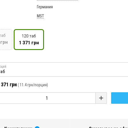
Германия
MST
таб
120 таб
 грн
1 371 грн
рций
таб
 371 грн
(
11.4 грн
/порция)