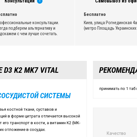
Консультации
Самовывоз из офи
i
сплатно
Бесплатно
офессиональные консультации.
Киев, улица Рогнединская 4а,
егда подберем альтернативу и
(метро Площадь Украинских 
дскажем с чем лучше сочетать.
 D3 K2 MK7 VITAL
РЕКОМЕНД
принимать по 1 таб
-СОСУДИСТОЙ СИСТЕМЫ
овья костной ткани, суставов и
ций в форме цитрата отличается высокой
его транспорт в кости, а витамин K2 (MK-
их отложение в сосудах.
Качество