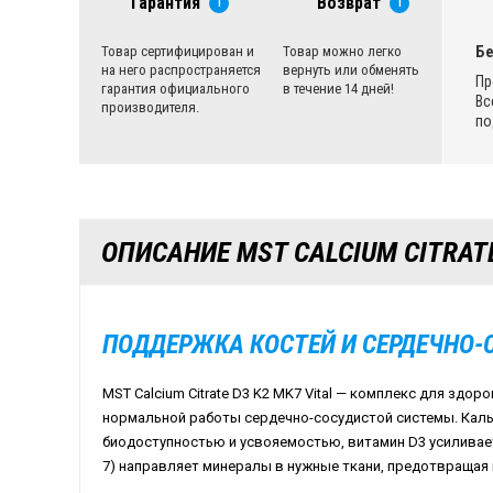
Гарантия
Возврат
i
i
Бе
Товар сертифицирован и
Товар можно легко
на него распространяется
вернуть или обменять
Пр
гарантия официального
в течение 14 дней!
Вс
производителя.
по
ОПИСАНИЕ MST CALCIUM CITRATE
ПОДДЕРЖКА КОСТЕЙ И СЕРДЕЧНО
MST Calcium Citrate D3 K2 MK7 Vital — комплекс для здор
нормальной работы сердечно-сосудистой системы. Каль
биодоступностью и усвояемостью, витамин D3 усиливает 
7) направляет минералы в нужные ткани, предотвращая 