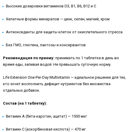
Высокие дозировки витаминов D3, B1, B6, B12 и C
Хелатные формы минералов — цинк, селен, магний, хром
Антиоксиданты для защиты клеток от окислительного стресса
Без ГМО, глютена, лактозы и консервантов
Рекомендация по приему:
принимать по 1 таблетке в день во
время еды, запивая водой. Не превышать суточную норму.
Life Extension One-Per-Day Multivitamin — идеальное решение для тех,
кто хочет восполнить дефицит нутриентов без множества
отдельных добавок.
Состав (на 1 таблетку):
Витамин A (бета-каротин, ацетат) — 1500 мкг
Витамин C (аскорбиновая кислота) — 470 мг