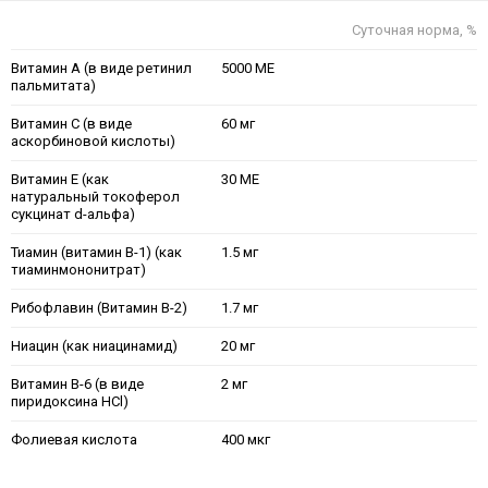
Суточная норма, %
Витамин А (в виде ретинил
5000 МЕ
пальмитата)
Витамин С (в виде
60 мг
аскорбиновой кислоты)
Витамин Е (как
30 МЕ
натуральный токоферол
сукцинат d-альфа)
Тиамин (витамин B-1) (как
1.5 мг
тиаминмононитрат)
Рибофлавин (Витамин В-2)
1.7 мг
Ниацин (как ниацинамид)
20 мг
Витамин B-6 (в виде
2 мг
пиридоксина HCl)
Фолиевая кислота
400 мкг