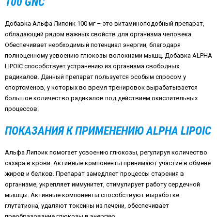
100
GNC
Добавка Альфа Липоик 100 мг – это витаминоподобный препарат,
обладающий рядом важных свойств для организма человека.
Обеспечивает необходимый потенциал энергии, благодаря
полноценному усвоению глюкозы волокнами мышц. Добавка
ALPHA
LIPOIC
способствует устранению из организма свободных
радикалов. Данный препарат пользуется особым спросом у
спортсменов, у которых во время тренировок вырабатывается
большое количество радикалов под действием окислительных
процессов.
ПОКАЗАНИЯ К ПРИМЕНЕНИЮ
ALPHA
LIPOIC
Альфа Липоик помогает усвоению глюкозы, регулируя количество
сахара в крови. Активные компоненты принимают участие в обмене
жиров и белков. Препарат замедляет процессы старения в
организме, укрепляет иммунитет, стимулирует работу сердечной
мышцы. Активные компоненты способствуют выработке
глутатиона, удаляют токсины из печени, обеспечивает
преобразование глюкозы в энергию.