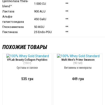
Целлюлаза Thera-
1 000 CU
**
blend™
Лактаза
900 ALU
**
Альфа-
450 GalU
**
галактозидаза
Глюкоамилаза
50 AGU
**
Пектиназа
25 Endo-PGU
**
ПОХОЖИЕ ТОВАРЫ
VPLab Beauty Collagen Peptides
Multi Men's Prime Swanson
(150 г)
(90 таб)
Суставы и связки
Витамины и минералы
535 грн
449 грн