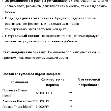
Эффективность в разных pH-диапазонах
: Благодаря технологии
Thera-blend™, ферменты действуют как в кислой, так и в щелочной
среде.
Подходит для вегетарианцев
: Продукт содержит только
растительные ферменты и подходит для людей,
придерживающихся растительной диеты.
Натуральный состав
: Не содержит глютен, соевые продукты,
молочные продукты и искусственные добавки.
Рекомендация по приему:
Принимайте по 1 капсуле с каждым
приемом пищи или по рекомендации врача.
Состав Enzymedica Digest Complete
Количество на
% от суточной
Компонент
порцию
потребности
Протеаза Thera-
66 000 HUT
**
blend™
Амилаза Thera-blend™
23 000 DU
**
Липаза Thera-blend™
3 000 FIP
**