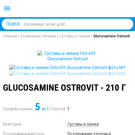
Body Market №1 магаз
ПОИСК
Главная
|
Спортивное питание
|
Суставы и связки
|
Glucosamine Ostrovit
GLUCOSAMINE OSTROVIT - 210 Г
5
Средняя оценка:
из
5
Голосов:
3
Категория:
Суставы и связки
Поддерживаемая цель:
Поддержание здоровья