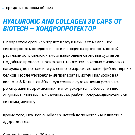
придать волосам объема.
HYALURONIC AND COLLAGEN 30 CAPS ОТ
BIOTECH — ХОНДРОПРОТЕКТОР
С возрастом организм теряет влагу и начинает медленнее
синтезировать соединения, отвечающие за прочность костей,
растяжимость связок и амортизационные свойства суставов.
Подобные процессы происходят также при тяжелых физических
нагрузках, но по причине усиленного израсходования фибриллярных
белков. После употребления препарата Биотеч Гиалуроновая
кислота & Коллаген 30 капсул хрящи с сухожилиями укрепятся,
регенерация поврежденных тканей ускорится, а болезненные
ощущения, связанные с нарушением работы опорно-двигательной
системы, исчезнут.
Кроме того, Hyaluronic Collagen Biotech положительно влияет на
здоровье глаз.
Состав фасовки в 120 капс: