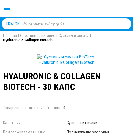
Body Market №1 магаз
ПОИСК
Главная
|
Спортивное питание
|
Суставы и связки
|
Hyaluronic & Collagen Biotech
HYALURONIC & COLLAGEN
BIOTECH - 30 КАПС
Товар еще не оценили
Голосов:
0
Категория:
Суставы и связки
Поддерживаемая цель:
Поддержание здоровья