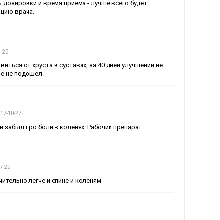
 дозировки и время приема - лучше всего будет
ацию врача.
1-20
виться от хруста в суставах, за 40 дней улучшений не
не не подошел.
17-10-27
и забыл про боли в коленях. Рабочий препарат
7-20
чительно легче и спине и коленям