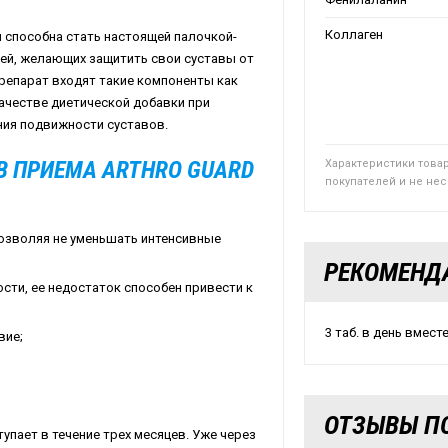
Коллаген
ая способна стать настоящей палочкой-
дей, желающих защитить свои суставы от
репарат входят такие компоненты как
ачестве диетической добавки при
ния подвижности суставов.
В ПРИЕМА ARTHRO GUARD
Характеристики това
покупателей и не не
позволяя не уменьшать интенсивные
РЕКОМЕНД
ти, ее недостаток способен привести к
3 таб. в день вмест
вие;
ОТЗЫВЫ ПО
упает в течение трех месяцев. Уже через