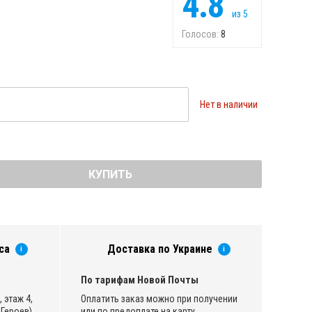
4.8
из
5
Голосов:
8
Нет в наличии
КУПИТЬ
са
Доставка по Украине
i
i
По тарифам Новой Почты
 этаж 4,
Оплатить заказ можно при получении
Героев)
или по предоплате на карту.