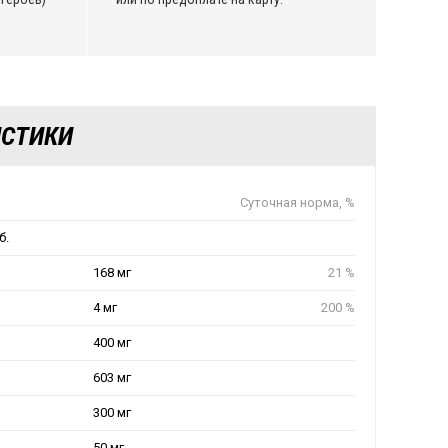
ИСТИКИ
Суточная норма, %
б.
168 мг
21 %
4 мг
200 %
400 мг
603 мг
300 мг
50 мг