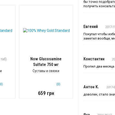
бы точно подобрать
получить консальт
Евгений
2017-1
Покупал чтобы изба
заметил вообще, м
Now Glucosamine
Константин
 таб)
20
Sulfate 750 мг
Пропил два месяца 
(120 капс)
ки
Суставы и связки
(0)
(0)
Антон К.
2017-0
659 грн
доволен, стало зна
Яна