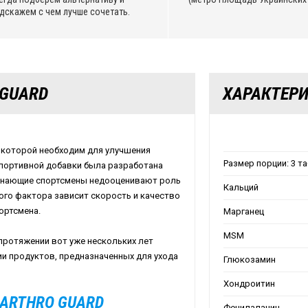
дскажем с чем лучше сочетать.
 GUARD
ХАРАКТЕР
, которой необходим для улучшения
Размер порции: 3 та
спортивной добавки была разработана
чинающие спортсмены недооценивают роль
Кальций
того фактора зависит скорость и качество
ортсмена.
Марганец
MSM
 протяжении вот уже нескольких лет
ии продуктов, предназначенных для ухода
Глюкозамин
Хондроитин
ARTHRO GUARD
Фенилаланин