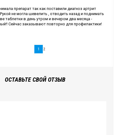
инимала препарат так как поставили диагноз артрит
 Рукой не могла шевелить , отводить назад и поднимать
ве таблетки в день утром и вечером два месяца -
ный!! Сейчас заказывают повторно для профилактики!
1
2
ОСТАВЬТЕ СВОЙ ОТЗЫВ