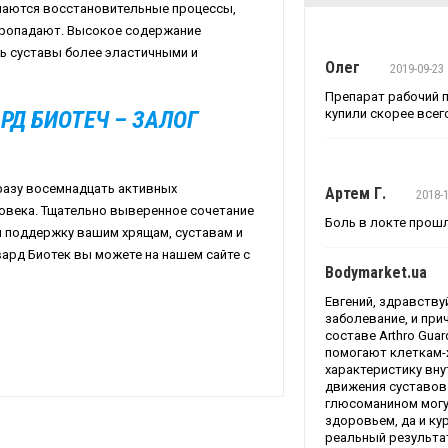
наются восстановительные процессы,
 пропадают. Высокое содержание
ть суставы более эластичными и
Олег
2019-09-23
Препарат рабочий п
РД БИОТЕЧ – ЗАЛОГ
купили скорее всег
разу восемнадцать активных
Артем Г.
2018-
овека. Тщательно выверенное сочетание
Боль в локте прошл
 поддержку вашим хрящам, суставам и
вард Биотек вы можете на нашем сайте с
Bodymarket.ua
Евгений, здравствуй
заболевание, и при
составе Arthro Gua
помогают клеткам-
характеристику вну
движения суставов.
глюсоманином могу
здоровьем, да и ку
реальный результа