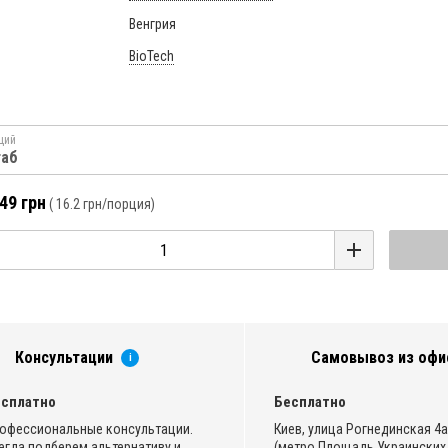
Венгрия
BioTech
ций
таб
49 грн
(
16.2 грн
/порция)
Консультации
Самовывоз из офи
i
сплатно
Бесплатно
офессиональные консультации.
Киев, улица Рогнединская 4а,
егда подберем альтернативу и
(метро Площадь Украинских 