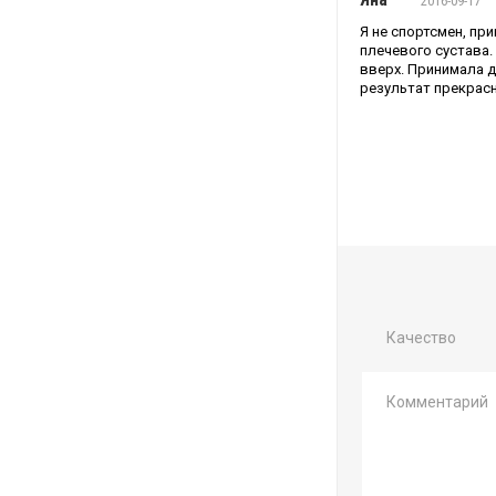
2016-09-17
Я не спортсмен, пр
плечевого сустава.
вверх. Принимала д
результат прекрас
Качество