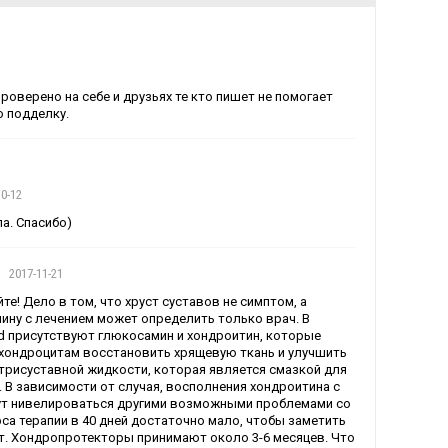
роверено на себе и друзьях те кто пишет не помогает
о подделку.
10-12
а. Спасибо)
2017-11-21
те! Дело в том, что хруст суставов не симптом, а
чину с лечением может определить только врач. В
rd присутствуют глюкосамин и хондроитин, которые
хондроцитам восстановить хрящевую ткань и улучшить
трисуставной жидкости, которая является смазкой для
 В зависимости от случая, восполнения хондроитина с
т нивелироваться другими возможными проблемами со
рса терапии в 40 дней достаточно мало, чтобы заметить
т. Хондропротекторы принимают около 3-6 месяцев. Что